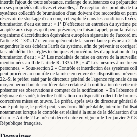
interdit l'ajout de toute substance, mélange de substances ou préparati
ou ses propriétés olfactives et visuelles, à l'exception des produits de 
systèmes collectifs de brumisation d'eau doivent être raccordés en perm
réservoir de stockage d'eau conçu et exploité dans les conditions fixées 
brumisation d'eau est tenu : « 1° D'effectuer un entretien du système p
adaptée aux risques qu'il peut présenter, en faisant appel, pour la réalis
organisme d'accréditation équivalent européen signataire de l'accord mul
l'article R. 1335-17 et en complément de la surveillance prévue au 2° du
engendrer le cas échéant l'arrêt du système, afin de prévenir et corrig
la santé définit les règles techniques et procédurales d'application de la
brumisation d'eau ; « 2° Les modalités de mise en œuvre de la surveillan
mentionnées au II de l'article R. 1335-18 ; « 4° Les mesures à mettre en
personnes. « Sous-section 2 « Contrôle et interdiction des systèmes coll
peut procéder au contrôle de la mise en œuvre des dispositions prévues à
22.-Si le préfet, saisi par le directeur général de l'agence régionale de
moyen permettant de conférer date certaine à la notification de cette m
présenter ses observations à compter de la notification. « En l'absence d
régionale de santé, interdire l'utilisation du dispositif collectif de br
correctives mises en œuvre. Le préfet, après avis du directeur général de 
santé publique, le préfet peut, sans formalité préalable, interdire l'utili
notamment lorsque le contrôle est réalisé à la suite de la déclaration d'
d'eau. » Article 2 Le présent décret entre en vigueur le 1er janvier 2018.
République française.
Domaines