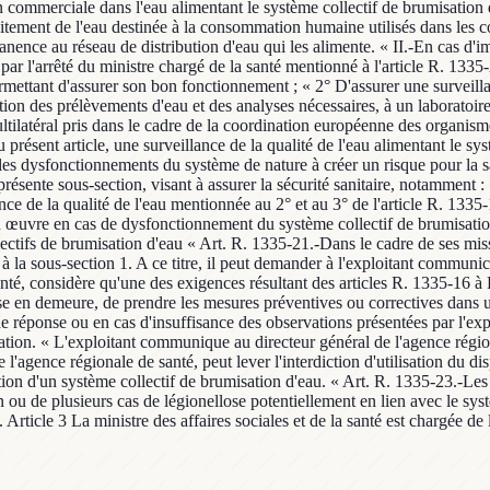
on commerciale dans l'eau alimentant le système collectif de brumisatio
traitement de l'eau destinée à la consommation humaine utilisés dans les c
anence au réseau de distribution d'eau qui les alimente. « II.-En cas d'
par l'arrêté du ministre chargé de la santé mentionné à l'article R. 1335
ermettant d'assurer son bon fonctionnement ; « 2° D'assurer une surveill
ation des prélèvements d'eau et des analyses nécessaires, à un laboratoire
tilatéral pris dans le cadre de la coordination européenne des organismes
 présent article, une surveillance de la qualité de l'eau alimentant le 
er les dysfonctionnements du système de nature à créer un risque pour la
 présente sous-section, visant à assurer la sécurité sanitaire, notamment 
ce de la qualité de l'eau mentionnée au 2° et au 3° de l'article R. 1335-
 œuvre en cas de dysfonctionnement du système collectif de brumisation d
ectifs de brumisation d'eau « Art. R. 1335-21.-Dans le cadre de ses miss
 la sous-section 1. A ce titre, il peut demander à l'exploitant communica
 santé, considère qu'une des exigences résultant des articles R. 1335-16 à
ise en demeure, de prendre les mesures préventives ou correctives dans u
e réponse ou en cas d'insuffisance des observations présentées par l'expl
umisation. « L'exploitant communique au directeur général de l'agence régi
l'agence régionale de santé, peut lever l'interdiction d'utilisation du di
sation d'un système collectif de brumisation d'eau. « Art. R. 1335-23.-Les f
un ou de plusieurs cas de légionellose potentiellement en lien avec le sys
 Article 3 La ministre des affaires sociales et de la santé est chargée de 