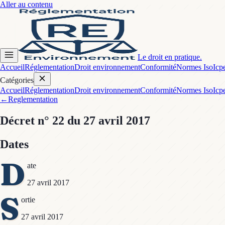
Aller au contenu
Le droit en pratique.
Accueil
Réglementation
Droit environnement
Conformité
Normes Iso
Icp
Catégories
Accueil
Réglementation
Droit environnement
Conformité
Normes Iso
Icp
←
Reglementation
Décret
n° 22
du 27 avril 2017
Dates
D
ate
27 avril 2017
S
ortie
27 avril 2017