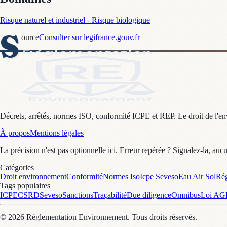
Risque naturel et industriel - Risque biologique
S
ource
Consulter sur legifrance.gouv.fr
Décrets, arrêtés, normes ISO, conformité ICPE et REP. Le droit de l'envi
À propos
Mentions légales
La précision n'est pas optionnelle ici. Erreur repérée ? Signalez-la, auc
Catégories
Droit environnement
Conformité
Normes Iso
Icpe Seveso
Eau Air Sol
Rég
Tags populaires
ICPE
CSRD
Seveso
Sanctions
Traçabilité
Due diligence
Omnibus
Loi A
©
2026
Réglementation Environnement
. Tous droits réservés.