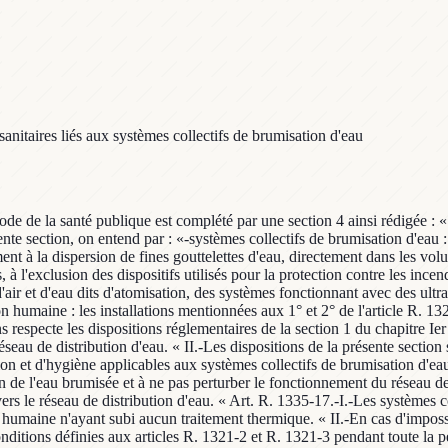
sanitaires liés aux systèmes collectifs de brumisation d'eau
 code de la santé publique est complété par une section 4 ainsi rédigée : 
nte section, on entend par : «-systèmes collectifs de brumisation d'eau :
ent à la dispersion de fines gouttelettes d'eau, directement dans les vol
à l'exclusion des dispositifs utilisés pour la protection contre les incend
r et d'eau dits d'atomisation, des systèmes fonctionnant avec des ultra
 humaine : les installations mentionnées aux 1° et 2° de l'article R. 1321
respecte les dispositions réglementaires de la section 1 du chapitre Ier d
éseau de distribution d'eau. « II.-Les dispositions de la présente sectio
ion et d'hygiène applicables aux systèmes collectifs de brumisation d'eau
de l'eau brumisée et à ne pas perturber le fonctionnement du réseau de 
s le réseau de distribution d'eau. « Art. R. 1335-17.-I.-Les systèmes co
 humaine n'ayant subi aucun traitement thermique. « II.-En cas d'impos
ditions définies aux articles R. 1321-2 et R. 1321-3 pendant toute la pér