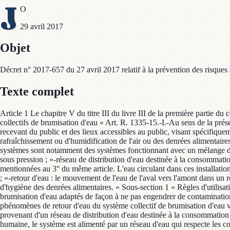
J
O
29 avril 2017
Objet
Décret n° 2017-657 du 27 avril 2017 relatif à la prévention des risques 
Texte complet
Article 1 Le chapitre V du titre III du livre III de la première partie du
collectifs de brumisation d'eau « Art. R. 1335-15.-I.-Au sens de la prése
recevant du public et des lieux accessibles au public, visant spécifiquem
rafraîchissement ou d'humidification de l'air ou des denrées alimentaires, 
systèmes sont notamment des systèmes fonctionnant avec un mélange d'ai
sous pression ; «-réseau de distribution d'eau destinée à la consommation
mentionnées au 3° du même article. L'eau circulant dans ces installations 
; «-retour d'eau : le mouvement de l'eau de l'aval vers l'amont dans un r
d'hygiène des denrées alimentaires. « Sous-section 1 « Règles d'utilisat
brumisation d'eau adaptés de façon à ne pas engendrer de contamination 
phénomènes de retour d'eau du système collectif de brumisation d'eau ver
provenant d'un réseau de distribution d'eau destinée à la consommation
humaine, le système est alimenté par un réseau d'eau qui respecte les con