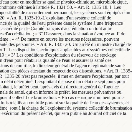
n d'eau pour en modifier sa qualité physico-chimique, microbiologique,
onditions définies à l'article R. 1321-50. « Art. R. 1335-18.-I.-Les
impossibilité de raccordement permanent, les systèmes sont équipés d'un
-20. « Art. R. 1335-19.-L'exploitant d'un système collectif de
ance de la qualité de l'eau présente dans le système à une fréquence
 accrédité par le Comité français d'accréditation ou tout autre
 d'accréditation ; « 3° D'assurer, dans la situation évoquée au II de
système ; « 4° De mettre en œuvre les mesures nécessaires, pouvant
 santé des personnes. « Art. R. 1335-20.-Un arrêté du ministre chargé de
: « 1° Les dispositions techniques applicables aux systèmes collectifs de
19 ; « 3° Les conditions d'exploitation du réservoir de stockage
'eau pour rétablir la qualité de l'eau et assurer la santé des
ions de contrôle, le directeur général de l'agence régionale de santé
tion des pièces attestant du respect de ces dispositions. « Art. R. 1335-
 R. 1335-20 n'est pas respectée, il met en demeure l'exploitant, par tout
n délai déterminé. L'exploitant dispose d'un délai de sept jours pour
oitant, le préfet peut, après avis du directeur général de l'agence
onale de santé, qui en informe le préfet, les mesures préventives ou
spositif collectif de brumisation. « En cas de risque imminent pour la
rais relatifs au contrôle portant sur la qualité de l'eau des systèmes, et
tème, sont à la charge de l'exploitant du système collectif de brumisation
l'exécution du présent décret, qui sera publié au Journal officiel de la