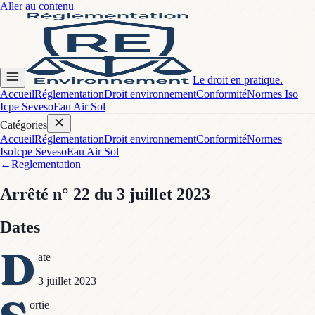
Aller au contenu
Le droit en pratique.
Accueil
Réglementation
Droit environnement
Conformité
Normes Iso
Icpe Seveso
Eau Air Sol
Catégories
Accueil
Réglementation
Droit environnement
Conformité
Normes
Iso
Icpe Seveso
Eau Air Sol
←
Reglementation
Arrêté
n° 22
du 3 juillet 2023
Dates
D
ate
3 juillet 2023
ortie