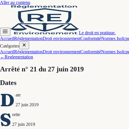
Aller au contenu
Le droit en pratique.
Accueil
Réglementation
Droit environnement
Conformité
Normes Iso
Icp
Catégories
Accueil
Réglementation
Droit environnement
Conformité
Normes Iso
Icp
←
Reglementation
Arrêté
n° 21
du 27 juin 2019
Dates
D
ate
27 juin 2019
S
ortie
27 juin 2019