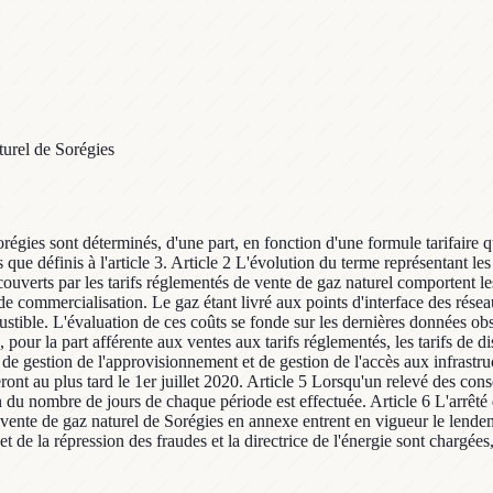
turel de Sorégies
régies sont déterminés, d'une part, en fonction d'une formule tarifaire qu
 que définis à l'article 3. Article 2 L'évolution du terme représentant l
verts par les tarifs réglementés de vente de gaz naturel comportent les c
s de commercialisation. Le gaz étant livré aux points d'interface des résea
ustible. L'évaluation de ces coûts se fonde sur les dernières données obs
e, pour la part afférente aux ventes aux tarifs réglementés, les tarifs de 
 de gestion de l'approvisionnement et de gestion de l'accès aux infrastr
ueront au plus tard le 1er juillet 2020. Article 5 Lorsqu'un relevé de
 du nombre de jours de chaque période est effectuée. Article 6 L'arrêté 
vente de gaz naturel de Sorégies en annexe entrent en vigueur le lendema
 de la répression des fraudes et la directrice de l'énergie sont chargées