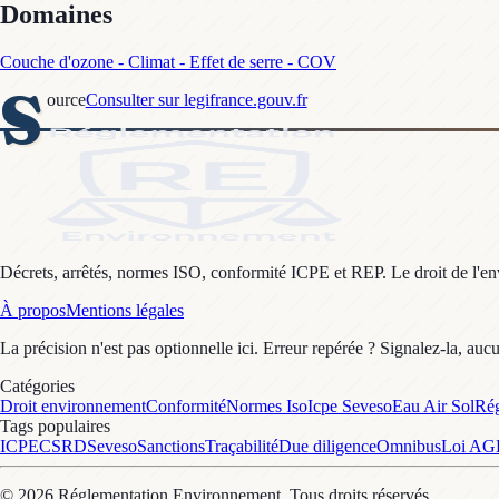
Domaines
Couche d'ozone - Climat - Effet de serre - COV
S
ource
Consulter sur legifrance.gouv.fr
Décrets, arrêtés, normes ISO, conformité ICPE et REP. Le droit de l'envi
À propos
Mentions légales
La précision n'est pas optionnelle ici. Erreur repérée ? Signalez-la, auc
Catégories
Droit environnement
Conformité
Normes Iso
Icpe Seveso
Eau Air Sol
Rég
Tags populaires
ICPE
CSRD
Seveso
Sanctions
Traçabilité
Due diligence
Omnibus
Loi A
©
2026
Réglementation Environnement
. Tous droits réservés.