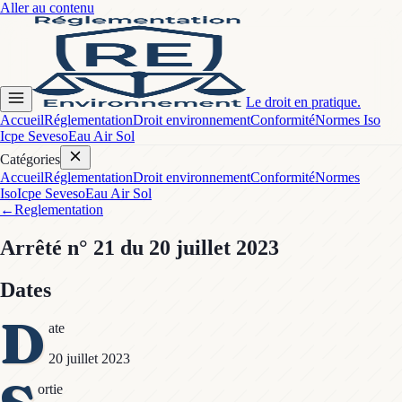
Aller au contenu
Le droit en pratique.
Accueil
Réglementation
Droit environnement
Conformité
Normes Iso
Icpe Seveso
Eau Air Sol
Catégories
Accueil
Réglementation
Droit environnement
Conformité
Normes
Iso
Icpe Seveso
Eau Air Sol
←
Reglementation
Arrêté
n° 21
du 20 juillet 2023
Dates
D
ate
20 juillet 2023
ortie