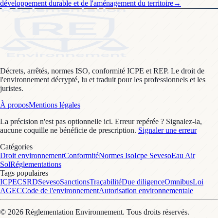
développement durable et de l'aménagement du territoire
→
Décrets, arrêtés, normes ISO, conformité ICPE et REP. Le droit de
l'environnement décrypté, lu et traduit pour les professionnels et les
juristes.
À propos
Mentions légales
La précision n'est pas optionnelle ici. Erreur repérée ? Signalez-la,
aucune coquille ne bénéficie de prescription.
Signaler une erreur
Catégories
Droit environnement
Conformité
Normes Iso
Icpe Seveso
Eau Air
Sol
Réglementations
Tags populaires
ICPE
CSRD
Seveso
Sanctions
Traçabilité
Due diligence
Omnibus
Loi
AGEC
Code de l'environnement
Autorisation environnementale
©
2026
Réglementation Environnement
. Tous droits réservés.