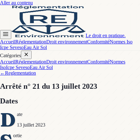
Aller au contenu
Le droit en pratique.
Accueil
Réglementation
Droit environnement
Conformité
Normes Iso
Icpe Seveso
Eau Air Sol
Catégories
Accueil
Réglementation
Droit environnement
Conformité
Normes
Iso
Icpe Seveso
Eau Air Sol
←
Reglementation
Arrêté
n° 21
du 13 juillet 2023
Dates
D
ate
13 juillet 2023
ortie