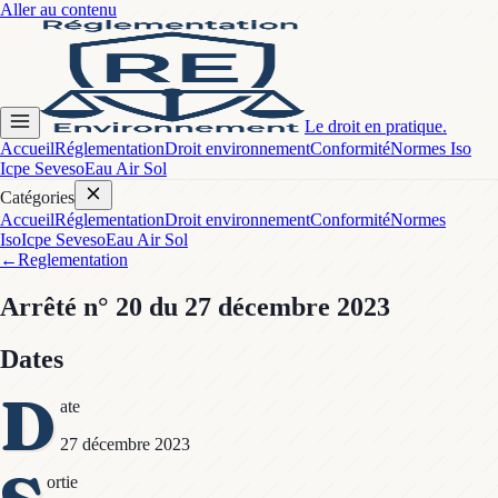
Aller au contenu
Le droit en pratique.
Accueil
Réglementation
Droit environnement
Conformité
Normes Iso
Icpe Seveso
Eau Air Sol
Catégories
Accueil
Réglementation
Droit environnement
Conformité
Normes
Iso
Icpe Seveso
Eau Air Sol
←
Reglementation
Arrêté
n° 20
du 27 décembre 2023
Dates
D
ate
27 décembre 2023
ortie