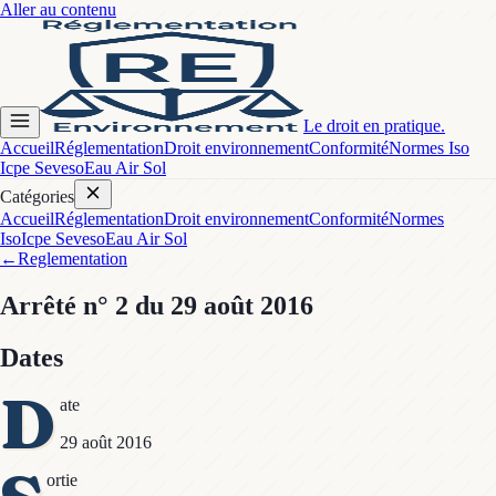
Aller au contenu
Le droit en pratique.
Accueil
Réglementation
Droit environnement
Conformité
Normes Iso
Icpe Seveso
Eau Air Sol
Catégories
Accueil
Réglementation
Droit environnement
Conformité
Normes
Iso
Icpe Seveso
Eau Air Sol
←
Reglementation
Arrêté
n° 2
du 29 août 2016
Dates
D
ate
29 août 2016
ortie