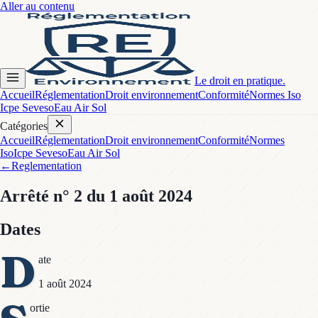
Aller au contenu
Le droit en pratique.
Accueil
Réglementation
Droit environnement
Conformité
Normes Iso
Icpe Seveso
Eau Air Sol
Catégories
Accueil
Réglementation
Droit environnement
Conformité
Normes
Iso
Icpe Seveso
Eau Air Sol
←
Reglementation
Arrêté
n° 2
du 1 août 2024
Dates
D
ate
1 août 2024
ortie