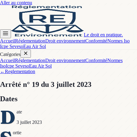
Aller au contenu
Le droit en pratique.
Accueil
Réglementation
Droit environnement
Conformité
Normes Iso
Icpe Seveso
Eau Air Sol
Catégories
Accueil
Réglementation
Droit environnement
Conformité
Normes
Iso
Icpe Seveso
Eau Air Sol
←
Reglementation
Arrêté
n° 19
du 3 juillet 2023
Dates
D
ate
3 juillet 2023
ortie