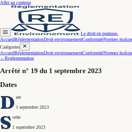
Aller au contenu
Le droit en pratique.
Accueil
Réglementation
Droit environnement
Conformité
Normes Iso
Icp
Catégories
Accueil
Réglementation
Droit environnement
Conformité
Normes Iso
Icp
←
Reglementation
Arrêté
n° 19
du 1 septembre 2023
Dates
D
ate
1 septembre 2023
S
ortie
1 septembre 2023