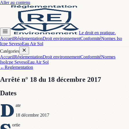
Aller au contenu
Le droit en pratique.
Accueil
Réglementation
Droit environnement
Conformité
Normes Iso
Icpe Seveso
Eau Air Sol
Catégories
Accueil
Réglementation
Droit environnement
Conformité
Normes
Iso
Icpe Seveso
Eau Air Sol
←
Reglementation
Arrêté
n° 18
du 18 décembre 2017
Dates
D
ate
18 décembre 2017
ortie