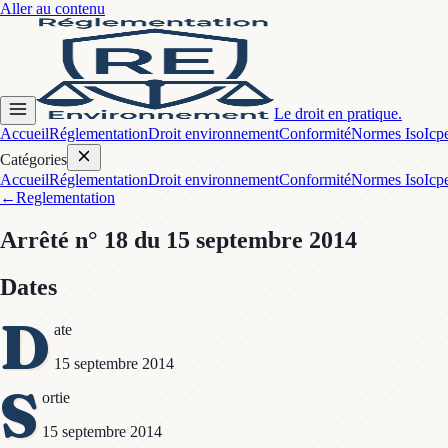
Aller au contenu
Le droit en pratique.
Accueil
Réglementation
Droit environnement
Conformité
Normes Iso
Icp
Catégories
Accueil
Réglementation
Droit environnement
Conformité
Normes Iso
Icp
←
Reglementation
Arrêté
n° 18
du 15 septembre 2014
Dates
D
ate
15 septembre 2014
S
ortie
15 septembre 2014