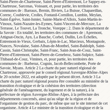
Saint-Pierre-de-Chartreuse, Saint-Pierre-d'Entremont, Le Sappey-en-
Chartreuse, Sarcenas, Voissant, et, pour partie, les territoires des
communes de : Barraux, Bernin, Biviers, La Buisse, Chapareillan,
Corenc, Coublevie, Crolles, Fontanil-Cornillon, Lumbin, Meylan,
Saint-Égrève, Saint-Ismier, Sainte-Marie-d'Alloix, Saint-Martin-le-
Vinoux, Saint-Nazaire-les-Eymes, Saint-Vincent-de-Mercuze, La
Terrasse, Le Touvet, La Tronche, Voreppe ; 2. Dans le département de
la Savoie : En totalité, les territoires des communes de : Apremont,
Attignat-Oncin, Ayn, La Bauche, Corbel, Dullin, Les Échelles,
Entremont-le-Vieux, Gerbaix, Lépin-le-Lac, Marcieux, Montagnole,
Nances, Novalaise, Saint-Alban-de-Montbel, Saint-Baldolph, Saint-
Cassin, Saint-Christophe, Saint-Franc, Saint-Jean-de-Couz, Saint-
Pierre-d'Entremont, Saint-Pierre-de-Genebroz, Saint-Sulpice, Saint-
Thibaud-de-Couz, Vimines, et, pour partie, les territoires des
communes de : Barberaz, Cognin, Jacob-Bellecombette, Porte de
Savoie, Myans. Article 2 La charte du parc naturel régional de
Chartreuse, approuvée par le conseil régional Auvergne-Rhône-Alpes
le 20 octobre 2022, est adoptée par le présent décret. Article 3 La
charte du parc naturel régional pourra être consultée au ministère de la
transition écologique et de la cohésion des territoires (direction
générale de l'aménagement, du logement et de la nature), à la
préfecture de région Auvergne-Rhône-Alpes, à la préfecture des
départements concernés, ainsi qu'au siège de la région et de
l'organisme de gestion du parc, de même que sur le site internet de cet
organisme. Article 4 Le ministre de la transition écologique et de la