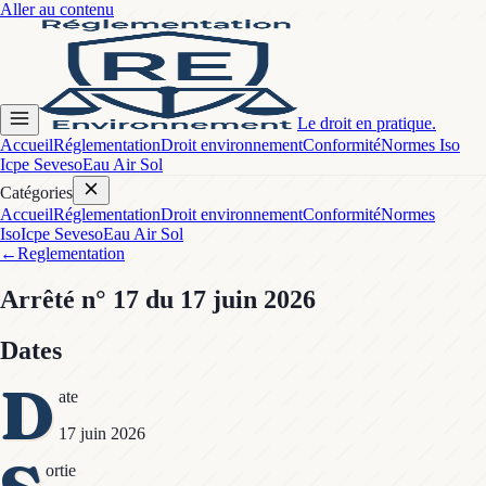
Aller au contenu
Le droit en pratique.
Accueil
Réglementation
Droit environnement
Conformité
Normes Iso
Icpe Seveso
Eau Air Sol
Catégories
Accueil
Réglementation
Droit environnement
Conformité
Normes
Iso
Icpe Seveso
Eau Air Sol
←
Reglementation
Arrêté
n° 17
du 17 juin 2026
Dates
D
ate
17 juin 2026
ortie