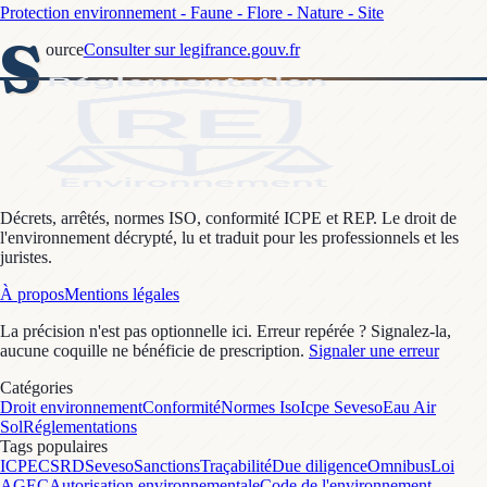
Protection environnement - Faune - Flore - Nature - Site
S
ource
Consulter sur legifrance.gouv.fr
Décrets, arrêtés, normes ISO, conformité ICPE et REP. Le droit de
l'environnement décrypté, lu et traduit pour les professionnels et les
juristes.
À propos
Mentions légales
La précision n'est pas optionnelle ici. Erreur repérée ? Signalez-la,
aucune coquille ne bénéficie de prescription.
Signaler une erreur
Catégories
Droit environnement
Conformité
Normes Iso
Icpe Seveso
Eau Air
Sol
Réglementations
Tags populaires
ICPE
CSRD
Seveso
Sanctions
Traçabilité
Due diligence
Omnibus
Loi
AGEC
Autorisation environnementale
Code de l'environnement