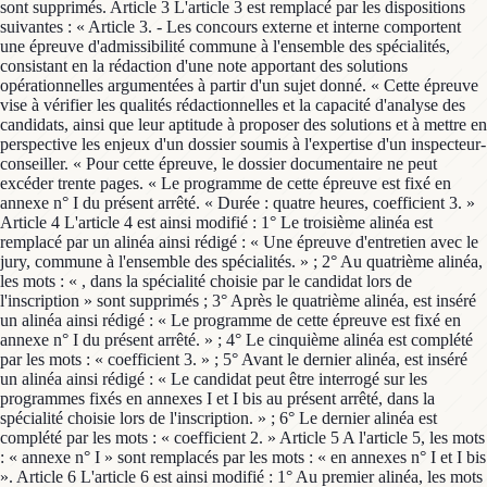
sont supprimés. Article 3 L'article 3 est remplacé par les dispositions
suivantes : « Article 3. - Les concours externe et interne comportent
une épreuve d'admissibilité commune à l'ensemble des spécialités,
consistant en la rédaction d'une note apportant des solutions
opérationnelles argumentées à partir d'un sujet donné. « Cette épreuve
vise à vérifier les qualités rédactionnelles et la capacité d'analyse des
candidats, ainsi que leur aptitude à proposer des solutions et à mettre en
perspective les enjeux d'un dossier soumis à l'expertise d'un inspecteur-
conseiller. « Pour cette épreuve, le dossier documentaire ne peut
excéder trente pages. « Le programme de cette épreuve est fixé en
annexe n° I du présent arrêté. « Durée : quatre heures, coefficient 3. »
Article 4 L'article 4 est ainsi modifié : 1° Le troisième alinéa est
remplacé par un alinéa ainsi rédigé : « Une épreuve d'entretien avec le
jury, commune à l'ensemble des spécialités. » ; 2° Au quatrième alinéa,
les mots : « , dans la spécialité choisie par le candidat lors de
l'inscription » sont supprimés ; 3° Après le quatrième alinéa, est inséré
un alinéa ainsi rédigé : « Le programme de cette épreuve est fixé en
annexe n° I du présent arrêté. » ; 4° Le cinquième alinéa est complété
par les mots : « coefficient 3. » ; 5° Avant le dernier alinéa, est inséré
un alinéa ainsi rédigé : « Le candidat peut être interrogé sur les
programmes fixés en annexes I et I bis au présent arrêté, dans la
spécialité choisie lors de l'inscription. » ; 6° Le dernier alinéa est
complété par les mots : « coefficient 2. » Article 5 A l'article 5, les mots
: « annexe n° I » sont remplacés par les mots : « en annexes n° I et I bis
». Article 6 L'article 6 est ainsi modifié : 1° Au premier alinéa, les mots