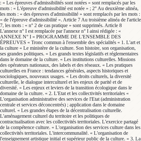
: « Les épreuves d'admissibilités sont notées » sont remplacés par les
mots : « L'épreuve d'admissibilité est notée » ; 2° Au deuxième alinéa,
les mots : « des épreuves d'admissibilité » sont remplacés par les mots :
« de l'épreuve d'admissibilité ». Article 7 Au troisième alinéa de l'article
7, les mots : « n° 2 de cas pratique » sont supprimés. Article 8
L'annexe n° I est remplacée par l'annexe n° I ainsi rédigée : «
ANNEXE N° I « PROGRAMME DE L'ENSEMBLE DES
ÉPREUVES « Tronc commun à l'ensemble des spécialités « 1. L'art et
la culture « Le ministère de la culture. Son histoire, son organisation,
ses grandes politiques. « Les grands textes législatifs et réglementaires
dans le domaine de la culture. « Les institutions culturelles. Missions
des opérateurs nationaux, des labels et des réseaux. « Les pratiques
culturelles en France : tendances générales, aspects historiques et
sociologiques, nouveaux usages. « Les droits culturels, la diversité
culturelle, le dialogue interculturel et les enjeux de parité et de
diversité. « Les enjeux et leviers de la transition écologique dans le
domaine de la culture. « 2. L'Etat et les collectivités territoriales «
L'organisation administrative des services de l'Etat (administration
centrale et services déconcentrés) ; application dans le domaine
culturel. « Les grandes étapes de la décentralisation culturelle.
L'aménagement culturel du territoire et les politiques de
contractualisation avec les collectivités territoriales. L'exercice partagé
de la compétence culture. « L'organisation des services culture dans les
collectivités territoriales. L'intercommunalité. « L'organisation de
l'enseignement artistique initial et supérieur public de la culture. « 3. La