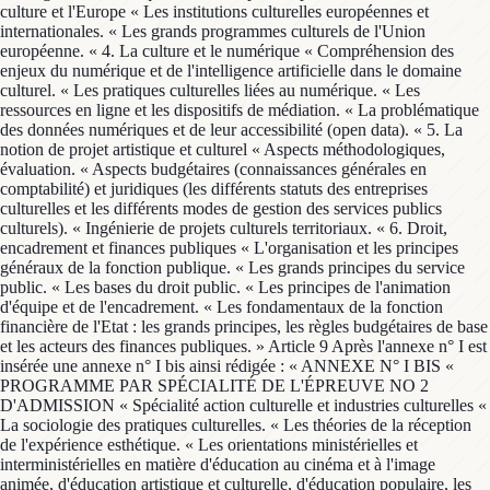
culture et l'Europe « Les institutions culturelles européennes et
internationales. « Les grands programmes culturels de l'Union
européenne. « 4. La culture et le numérique « Compréhension des
enjeux du numérique et de l'intelligence artificielle dans le domaine
culturel. « Les pratiques culturelles liées au numérique. « Les
ressources en ligne et les dispositifs de médiation. « La problématique
des données numériques et de leur accessibilité (open data). « 5. La
notion de projet artistique et culturel « Aspects méthodologiques,
évaluation. « Aspects budgétaires (connaissances générales en
comptabilité) et juridiques (les différents statuts des entreprises
culturelles et les différents modes de gestion des services publics
culturels). « Ingénierie de projets culturels territoriaux. « 6. Droit,
encadrement et finances publiques « L'organisation et les principes
généraux de la fonction publique. « Les grands principes du service
public. « Les bases du droit public. « Les principes de l'animation
d'équipe et de l'encadrement. « Les fondamentaux de la fonction
financière de l'Etat : les grands principes, les règles budgétaires de base
et les acteurs des finances publiques. » Article 9 Après l'annexe n° I est
insérée une annexe n° I bis ainsi rédigée : « ANNEXE N° I BIS «
PROGRAMME PAR SPÉCIALITÉ DE L'ÉPREUVE NO 2
D'ADMISSION « Spécialité action culturelle et industries culturelles «
La sociologie des pratiques culturelles. « Les théories de la réception
de l'expérience esthétique. « Les orientations ministérielles et
interministérielles en matière d'éducation au cinéma et à l'image
animée, d'éducation artistique et culturelle, d'éducation populaire, les