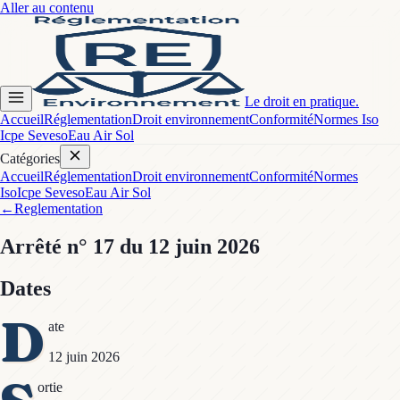
Aller au contenu
Le droit en pratique.
Accueil
Réglementation
Droit environnement
Conformité
Normes Iso
Icpe Seveso
Eau Air Sol
Catégories
Accueil
Réglementation
Droit environnement
Conformité
Normes
Iso
Icpe Seveso
Eau Air Sol
←
Reglementation
Arrêté
n° 17
du 12 juin 2026
Dates
D
ate
12 juin 2026
ortie