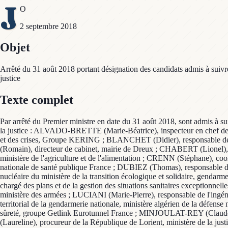
J
O
2 septembre 2018
Objet
Arrêté du 31 août 2018 portant désignation des candidats admis à suivre 
justice
Texte complet
Par arrêté du Premier ministre en date du 31 août 2018, sont admis à sui
la justice : ALVADO-BRETTE (Marie-Béatrice), inspecteur en chef de la 
et des crises, Groupe KERING ; BLANCHET (Didier), responsable de la
(Romain), directeur de cabinet, mairie de Dreux ; CHABERT (Lionel),
ministère de l'agriculture et de l'alimentation ; CRENN (Stéphane), co
nationale de santé publique France ; DUBIEZ (Thomas), responsable du 
nucléaire du ministère de la transition écologique et solidaire, gendar
chargé des plans et de la gestion des situations sanitaires exceptionnell
ministère des armées ; LUCIANI (Marie-Pierre), responsable de l'ing
territorial de la gendarmerie nationale, ministère algérien de la déf
sûreté, groupe Getlink Eurotunnel France ; MINJOULAT-REY (Claude)
(Laureline), procureur de la République de Lorient, ministère de la jus