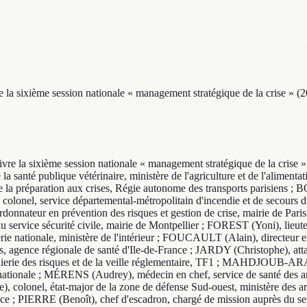
la sixième session nationale « management stratégique de la crise » (201
vre la sixième session nationale « management stratégique de la crise » (
santé publique vétérinaire, ministère de l'agriculture et de l'aliment
 préparation aux crises, Régie autonome des transports parisiens ; B
 colonel, service départemental-métropolitain d'incendie et de seco
ordonnateur en prévention des risques et gestion de crise, mairie de Pa
service sécurité civile, mairie de Montpellier ; FOREST (Yoni), lieute
merie nationale, ministère de l'intérieur ; FOUCAULT (Alain), directeur
es, agence régionale de santé d'Ile-de-France ; JARDY (Christophe), attac
énierie des risques et de la veille réglementaire, TF1 ; MAHDJOUB-A
ense nationale ; MÉRENS (Audrey), médecin en chef, service de santé de
, colonel, état-major de la zone de défense Sud-ouest, ministère d
tice ; PIERRE (Benoît), chef d'escadron, chargé de mission auprès du se