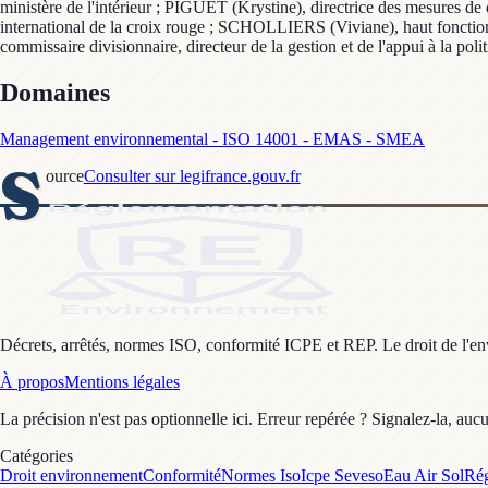
ministère de l'intérieur ; PIGUET (Krystine), directrice des mesures de
international de la croix rouge ; SCHOLLIERS (Viviane), haut fonction
commissaire divisionnaire, directeur de la gestion et de l'appui à la poli
Domaines
Management environnemental - ISO 14001 - EMAS - SMEA
S
ource
Consulter sur legifrance.gouv.fr
Décrets, arrêtés, normes ISO, conformité ICPE et REP. Le droit de l'envi
À propos
Mentions légales
La précision n'est pas optionnelle ici. Erreur repérée ? Signalez-la, auc
Catégories
Droit environnement
Conformité
Normes Iso
Icpe Seveso
Eau Air Sol
Rég