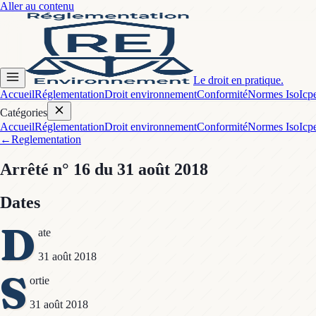
Aller au contenu
Le droit en pratique.
Accueil
Réglementation
Droit environnement
Conformité
Normes Iso
Icp
Catégories
Accueil
Réglementation
Droit environnement
Conformité
Normes Iso
Icp
←
Reglementation
Arrêté
n° 16
du 31 août 2018
Dates
D
ate
31 août 2018
S
ortie
31 août 2018