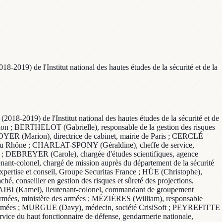
8-2019) de l'Institut national des hautes études de la sécurité et de la
2018-2019) de l'Institut national des hautes études de la sécurité et de
ation ; BERTHELOT (Gabrielle), responsable de la gestion des risques
OYER (Marion), directrice de cabinet, mairie de Paris ; CERCLÉ
urs du Rhône ; CHARLAT-SPONY (Géraldine), cheffe de service,
ris ; DEBREYER (Carole), chargée d'études scientifiques, agence
nant-colonel, chargé de mission auprès du département de la sécurité
 expertise et conseil, Groupe Securitas France ; HÜE (Christophe),
hé, conseiller en gestion des risques et sûreté des projections,
RAIBI (Kamel), lieutenant-colonel, commandant de groupement
s armées, ministère des armées ; MÉZIÈRES (William), responsable
es armées ; MURGUE (Davy), médecin, société CrisiSoft ; PEYREFITTE
rvice du haut fonctionnaire de défense, gendarmerie nationale,