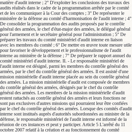
matière d'audit interne ; 2° D'exploiter les conclusions des travaux des
audits réalisés dans le cadre de la programmation arrêtée par le comité
et de les communiquer à la Cour des comptes ; 3° De représenter le
ministère de la défense au comité d'harmonisation de l'audit interne ; 4°
De consolider la programmation des audits proposés par le contrôle
général des armées, le chef d'état-major des armées, le délégué général
pour l'armement et le secrétaire général pour l'administration ; 5° De
préparer les travaux du comité ministériel d'audit interne en liaison
avec les membres du comité ; 6° De mettre en œuvre toute mesure utile
pour favoriser le développement et le professionnalisme de l'audit
interne au ministère de la défense ; 7° De préparer le rapport annuel du
comité ministériel d'audit interne. II. - Le responsable ministériel de
l'audit interne est désigné, parmi les membres du contrôle général des
armées, par le chef du contrôle général des armées. Il est assisté d'une
mission ministérielle d'audit interne placée au sein du contrôle général
des armées. La mission ministérielle d'audit est composée de membres
du contrôle général des armées, désignés par le chef du contrôle
général des armées. Les membres de la mission ministérielle d'audit
restent rattachés au contrôle général des armées et leurs fonctions ne
sont pas exclusives d'autres missions qui pourraient leur être confiées
par le chef du contrôle général des armées. Lorsque des comités d'audit
interne sont institués auprès d'autorités subordonnées au ministre de la
défense, le responsable ministériel de l'audit interne est informé de la
réunion de ces instances et peut y participer. Article 5 L'arrêté du 11
octobre 2007 relatif à la création et au fonctionnement du comité