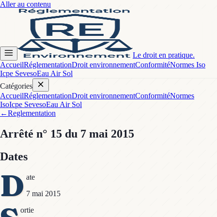
Aller au contenu
Le droit en pratique.
Accueil
Réglementation
Droit environnement
Conformité
Normes Iso
Icpe Seveso
Eau Air Sol
Catégories
Accueil
Réglementation
Droit environnement
Conformité
Normes
Iso
Icpe Seveso
Eau Air Sol
←
Reglementation
Arrêté
n° 15
du 7 mai 2015
Dates
D
ate
7 mai 2015
ortie