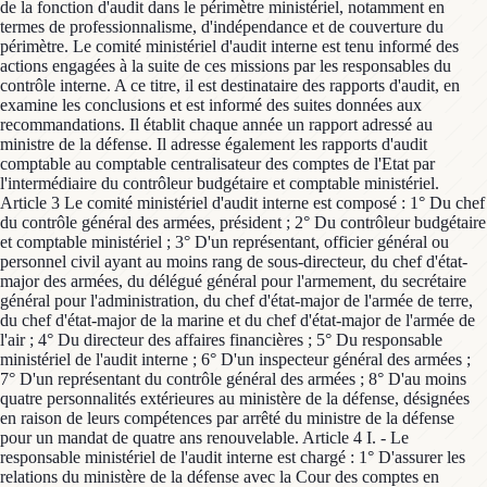
de la fonction d'audit dans le périmètre ministériel, notamment en
termes de professionnalisme, d'indépendance et de couverture du
périmètre. Le comité ministériel d'audit interne est tenu informé des
actions engagées à la suite de ces missions par les responsables du
contrôle interne. A ce titre, il est destinataire des rapports d'audit, en
examine les conclusions et est informé des suites données aux
recommandations. Il établit chaque année un rapport adressé au
ministre de la défense. Il adresse également les rapports d'audit
comptable au comptable centralisateur des comptes de l'Etat par
l'intermédiaire du contrôleur budgétaire et comptable ministériel.
Article 3 Le comité ministériel d'audit interne est composé : 1° Du chef
du contrôle général des armées, président ; 2° Du contrôleur budgétaire
et comptable ministériel ; 3° D'un représentant, officier général ou
personnel civil ayant au moins rang de sous-directeur, du chef d'état-
major des armées, du délégué général pour l'armement, du secrétaire
général pour l'administration, du chef d'état-major de l'armée de terre,
du chef d'état-major de la marine et du chef d'état-major de l'armée de
l'air ; 4° Du directeur des affaires financières ; 5° Du responsable
ministériel de l'audit interne ; 6° D'un inspecteur général des armées ;
7° D'un représentant du contrôle général des armées ; 8° D'au moins
quatre personnalités extérieures au ministère de la défense, désignées
en raison de leurs compétences par arrêté du ministre de la défense
pour un mandat de quatre ans renouvelable. Article 4 I. - Le
responsable ministériel de l'audit interne est chargé : 1° D'assurer les
relations du ministère de la défense avec la Cour des comptes en