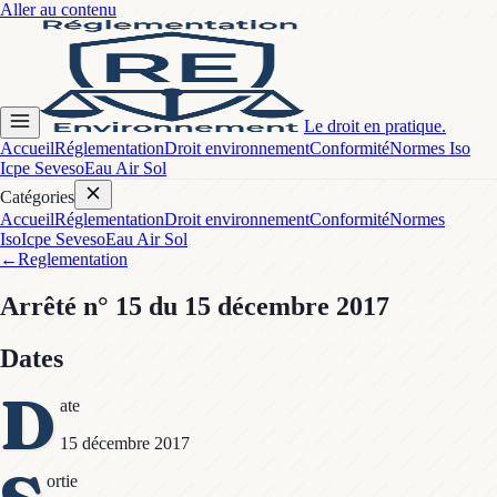
Aller au contenu
Le droit en pratique.
Accueil
Réglementation
Droit environnement
Conformité
Normes Iso
Icpe Seveso
Eau Air Sol
Catégories
Accueil
Réglementation
Droit environnement
Conformité
Normes
Iso
Icpe Seveso
Eau Air Sol
←
Reglementation
Arrêté
n° 15
du 15 décembre 2017
Dates
D
ate
15 décembre 2017
ortie