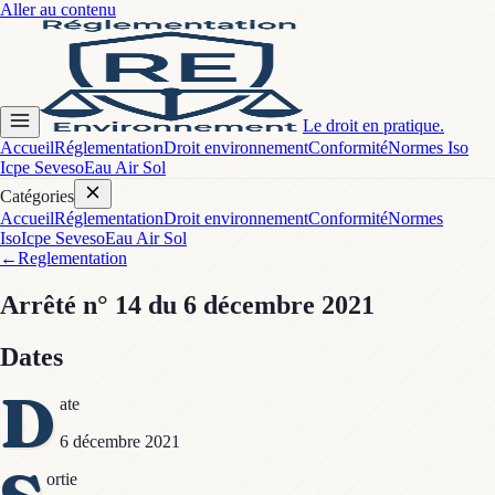
Aller au contenu
Le droit en pratique.
Accueil
Réglementation
Droit environnement
Conformité
Normes Iso
Icpe Seveso
Eau Air Sol
Catégories
Accueil
Réglementation
Droit environnement
Conformité
Normes
Iso
Icpe Seveso
Eau Air Sol
←
Reglementation
Arrêté
n° 14
du 6 décembre 2021
Dates
D
ate
6 décembre 2021
ortie