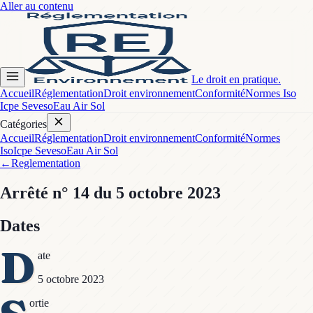
Aller au contenu
Le droit en pratique.
Accueil
Réglementation
Droit environnement
Conformité
Normes Iso
Icpe Seveso
Eau Air Sol
Catégories
Accueil
Réglementation
Droit environnement
Conformité
Normes
Iso
Icpe Seveso
Eau Air Sol
←
Reglementation
Arrêté
n° 14
du 5 octobre 2023
Dates
D
ate
5 octobre 2023
ortie