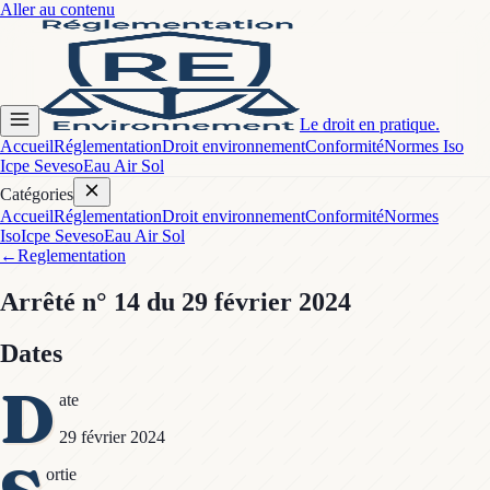
Aller au contenu
Le droit en pratique.
Accueil
Réglementation
Droit environnement
Conformité
Normes Iso
Icpe Seveso
Eau Air Sol
Catégories
Accueil
Réglementation
Droit environnement
Conformité
Normes
Iso
Icpe Seveso
Eau Air Sol
←
Reglementation
Arrêté
n° 14
du 29 février 2024
Dates
D
ate
29 février 2024
ortie