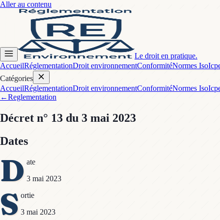
Aller au contenu
Le droit en pratique.
Accueil
Réglementation
Droit environnement
Conformité
Normes Iso
Icp
Catégories
Accueil
Réglementation
Droit environnement
Conformité
Normes Iso
Icp
←
Reglementation
Décret
n° 13
du 3 mai 2023
Dates
D
ate
3 mai 2023
S
ortie
3 mai 2023