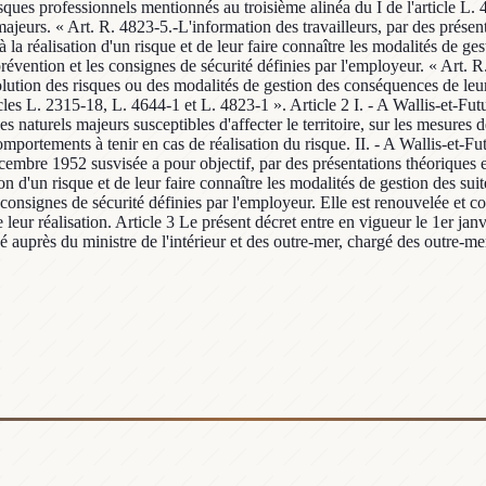
isques professionnels mentionnés au troisième alinéa du I de l'article L
majeurs. « Art. R. 4823-5.-L'information des travailleurs, par des présen
à la réalisation d'un risque et de leur faire connaître les modalités de ge
révention et les consignes de sécurité définies par l'employeur. « Art. R
ution des risques ou des modalités de gestion des conséquences de leur r
icles L. 2315-18, L. 4644-1 et L. 4823-1 ». Article 2 I. - A Wallis-et-Fu
 naturels majeurs susceptibles d'affecter le territoire, sur les mesures d
portements à tenir en cas de réalisation du risque. II. - A Wallis-et-Fut
décembre 1952 susvisée a pour objectif, par des présentations théoriques 
tion d'un risque et de leur faire connaître les modalités de gestion des sui
 consignes de sécurité définies par l'employeur. Elle est renouvelée et
eur réalisation. Article 3 Le présent décret entre en vigueur le 1er janvi
égué auprès du ministre de l'intérieur et des outre-mer, chargé des outre-