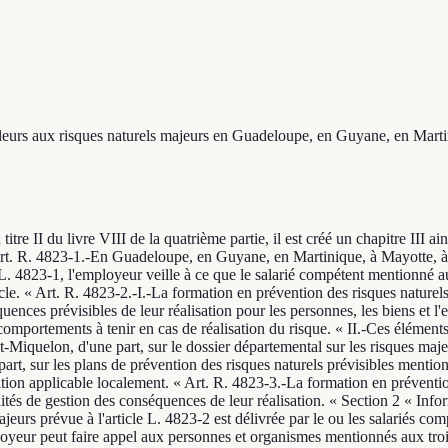
ailleurs aux risques naturels majeurs en Guadeloupe, en Guyane, en Mart
titre II du livre VIII de la quatrième partie, il est créé un chapitre III a
Art. R. 4823-1.-En Guadeloupe, en Guyane, en Martinique, à Mayotte, à 
e L. 4823-1, l'employeur veille à ce que le salarié compétent mentionné a
icle. « Art. R. 4823-2.-I.-La formation en prévention des risques naturel
séquences prévisibles de leur réalisation pour les personnes, les biens et
comportements à tenir en cas de réalisation du risque. « II.-Ces élémen
t-Miquelon, d'une part, sur le dossier départemental sur les risques ma
part, sur les plans de prévention des risques naturels prévisibles menti
ation applicable localement. « Art. R. 4823-3.-La formation en préventi
és de gestion des conséquences de leur réalisation. « Section 2 « Inform
ajeurs prévue à l'article L. 4823-2 est délivrée par le ou les salariés co
ployeur peut faire appel aux personnes et organismes mentionnés aux troi