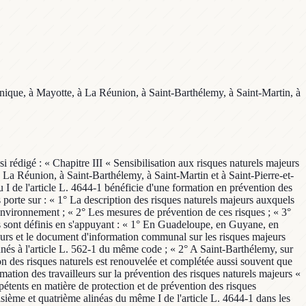
inique, à Mayotte, à La Réunion, à Saint-Barthélemy, à Saint-Martin, à
insi rédigé : « Chapitre III « Sensibilisation aux risques naturels majeurs
La Réunion, à Saint-Barthélemy, à Saint-Martin et à Saint-Pierre-et-
u I de l'article L. 4644-1 bénéficie d'une formation en prévention des
s porte sur : « 1° La description des risques naturels majeurs auxquels
 l'environnement ; « 2° Les mesures de prévention de ces risques ; « 3°
ts sont définis en s'appuyant : « 1° En Guadeloupe, en Guyane, en
jeurs et le document d'information communal sur les risques majeurs
onnés à l'article L. 562-1 du même code ; « 2° A Saint-Barthélemy, sur
on des risques naturels est renouvelée et complétée aussi souvent que
ation des travailleurs sur la prévention des risques naturels majeurs «
mpétents en matière de protection et de prévention des risques
sième et quatrième alinéas du même I de l'article L. 4644-1 dans les