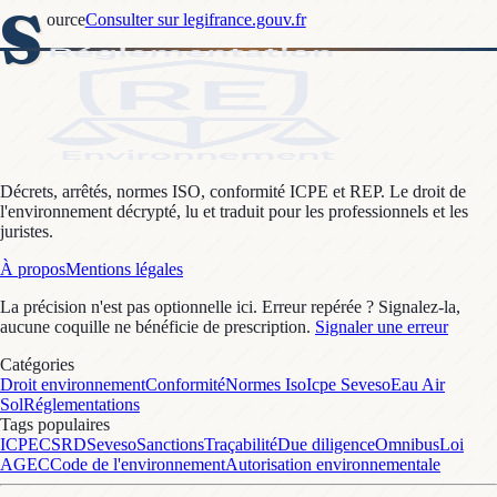
S
ource
Consulter sur legifrance.gouv.fr
Décrets, arrêtés, normes ISO, conformité ICPE et REP. Le droit de
l'environnement décrypté, lu et traduit pour les professionnels et les
juristes.
À propos
Mentions légales
La précision n'est pas optionnelle ici. Erreur repérée ? Signalez-la,
aucune coquille ne bénéficie de prescription.
Signaler une erreur
Catégories
Droit environnement
Conformité
Normes Iso
Icpe Seveso
Eau Air
Sol
Réglementations
Tags populaires
ICPE
CSRD
Seveso
Sanctions
Traçabilité
Due diligence
Omnibus
Loi
AGEC
Code de l'environnement
Autorisation environnementale