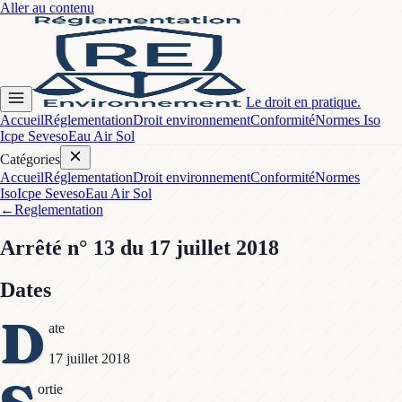
Aller au contenu
Le droit en pratique.
Accueil
Réglementation
Droit environnement
Conformité
Normes Iso
Icpe Seveso
Eau Air Sol
Catégories
Accueil
Réglementation
Droit environnement
Conformité
Normes
Iso
Icpe Seveso
Eau Air Sol
←
Reglementation
Arrêté
n° 13
du 17 juillet 2018
Dates
D
ate
17 juillet 2018
ortie