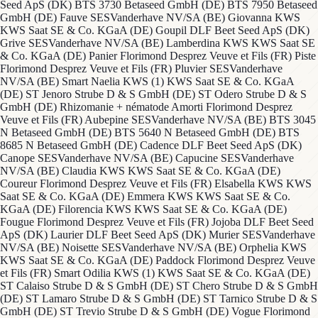
Seed ApS (DK) BTS 3730 Betaseed GmbH (DE) BTS 7950 Betaseed
GmbH (DE) Fauve SESVanderhave NV/SA (BE) Giovanna KWS
KWS Saat SE & Co. KGaA (DE) Goupil DLF Beet Seed ApS (DK)
Grive SESVanderhave NV/SA (BE) Lamberdina KWS KWS Saat SE
& Co. KGaA (DE) Panier Florimond Desprez Veuve et Fils (FR) Piste
Florimond Desprez Veuve et Fils (FR) Pluvier SESVanderhave
NV/SA (BE) Smart Naelia KWS (1) KWS Saat SE & Co. KGaA
(DE) ST Jenoro Strube D & S GmbH (DE) ST Odero Strube D & S
GmbH (DE) Rhizomanie + nématode Amorti Florimond Desprez
Veuve et Fils (FR) Aubepine SESVanderhave NV/SA (BE) BTS 3045
N Betaseed GmbH (DE) BTS 5640 N Betaseed GmbH (DE) BTS
8685 N Betaseed GmbH (DE) Cadence DLF Beet Seed ApS (DK)
Canope SESVanderhave NV/SA (BE) Capucine SESVanderhave
NV/SA (BE) Claudia KWS KWS Saat SE & Co. KGaA (DE)
Coureur Florimond Desprez Veuve et Fils (FR) Elsabella KWS KWS
Saat SE & Co. KGaA (DE) Emmera KWS KWS Saat SE & Co.
KGaA (DE) Filorencia KWS KWS Saat SE & Co. KGaA (DE)
Fougue Florimond Desprez Veuve et Fils (FR) Jojoba DLF Beet Seed
ApS (DK) Laurier DLF Beet Seed ApS (DK) Murier SESVanderhave
NV/SA (BE) Noisette SESVanderhave NV/SA (BE) Orphelia KWS
KWS Saat SE & Co. KGaA (DE) Paddock Florimond Desprez Veuve
et Fils (FR) Smart Odilia KWS (1) KWS Saat SE & Co. KGaA (DE)
ST Calaiso Strube D & S GmbH (DE) ST Chero Strube D & S GmbH
(DE) ST Lamaro Strube D & S GmbH (DE) ST Tarnico Strube D & S
GmbH (DE) ST Trevio Strube D & S GmbH (DE) Vogue Florimond