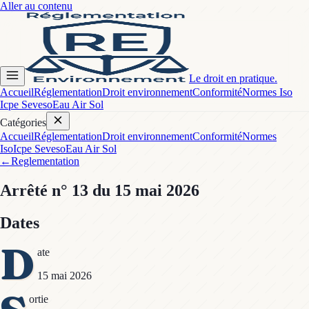
Aller au contenu
Le droit en pratique.
Accueil
Réglementation
Droit environnement
Conformité
Normes Iso
Icpe Seveso
Eau Air Sol
Catégories
Accueil
Réglementation
Droit environnement
Conformité
Normes
Iso
Icpe Seveso
Eau Air Sol
←
Reglementation
Arrêté
n° 13
du 15 mai 2026
Dates
D
ate
15 mai 2026
ortie