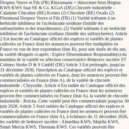
Desprez Veuve et Fils (FR) Rhizomanie + rhizoctone brun Birgina
KWS KWS Saat SE & Co. KGaA (DE) Chicorée industrielle -
Caladane Chicoline (BE) Korino (2) Chicoline (BE) Oxalis (2)
Florimond Desprez Veuve et Fils (FR) (1) Variété tolérante à un
herbicide inhibiteur de l'acétolactate-synthase (famille des
sulfonylurées et des triazolinones). (2) Variété tolérante à un herbicide
inhibiteur de l'acétolactate-synthase (famille des sulfonylurées). Article
2 Est inscrite au Catalogue officiel des espèces et variétés de plantes
cultivées en France dont les semences peuvent être multipliées en
France en vue de leur exportation (liste B), pour une durée de dix ans,
la variété désignée ci-après : Espèce Dénomination Responsable(s) du
maintien de la variété en sélection conservatrice Betterave sucrière ST
Colmeo Strube D & S GmbH (DE) Article 3 Est prolongée, jusqu'au
31 décembre 2030, l'inscription au Catalogue officiel des espèces et
variétés de plantes cultivées en France, dont les semences peuvent être
commercialisées en France (liste A), de la variété de chicorée
industrielle : Chrysolite. Article 4 Est radiée du Catalogue officiel des
espèces et variétés de plantes cultivées en France dont les semences
peuvent être commercialisées en France (liste A), la variété de chicorée
industrielle : Reicha. Cette variété peut être commercialisée jusqu'au 30
juin 2028. Article 5 Sont radiées du Catalogue officiel des espèces et
variétés de plantes cultivées en France dont les semences peuvent être
commercialisées en France (liste A), à échéance du 31 décembre 2026,
les variétés de betterave sucrière : Almedina KWS, Majella KWS,
Smart Mercia KWS, Theonata KWS. Ces variétés peuvent être