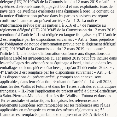
délégué (UE) 2019/945 de la Commission du 12 mars 2019 relatif aux
systèmes d'aéronefs sans équipage à bord et aux exploitants, issus de
pays tiers, de systèmes d'aéronefs sans équipage à bord, le contenu de
la notice d'information prévue dans les parties susvisées est réputé
conforme à l'annexe au présent arrêté. « Art. 1-2.-La notice
d'information prévue par les parties 1 à 5,16 et 17 de l'annexe au
règlement délégué (UE) 2019/945 de la Commission du 12 mars 2019
mentionné à l'article 1-1 est rédigée en langue française. » ; 3° L'article
2 est remplacé par les dispositions suivantes : « Art. 2.-Sans préjudice
de l'obligation de notice d'information prévue par le règlement délégué
(UE) 2019/945 de la Commission du 12 mars 2019 mentionné à
l'article 1-1, une notice d'information conforme aux dispositions du
présent arrêté tel qu'applicable au 1er juillet 2019 peut être incluse dans
les emballages des aéronefs sans équipage à bord, ainsi que dans les
emballages de leurs pièces détachées, jusqu'au 31 décembre 2023. » ;
4° L'article 3 est remplacé par les dispositions suivantes : « Art. 3.-I.-
Les dispositions du présent arrêté, y compris son annexe, sont
applicables, dans leur rédaction résultant de l'arrêté du 14 avril 2023,
dans les îles Wallis et Futuna et dans les Terres australes et antarctiques
françaises. « II.-Pour l'application du présent arrêté à Saint-Barthélemy,
à Saint-Pierre-et-Miquelon, dans les îles Wallis et Futuna et dans les
Terres australes et antarctiques françaises, les références aux
règlements européens sont remplacées par les références aux règles
applicables en métropole en vertu des mêmes règlements. » ; 5°
L'annexe est remplacée par l'annexe du présent arrêté. Article 3 Le