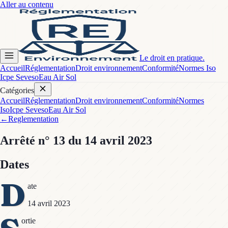
Aller au contenu
Le droit en pratique.
Accueil
Réglementation
Droit environnement
Conformité
Normes Iso
Icpe Seveso
Eau Air Sol
Catégories
Accueil
Réglementation
Droit environnement
Conformité
Normes
Iso
Icpe Seveso
Eau Air Sol
←
Reglementation
Arrêté
n° 13
du 14 avril 2023
Dates
D
ate
14 avril 2023
ortie