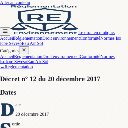
Aller au contenu
Le droit en pratique.
Accueil
Réglementation
Droit environnement
Conformité
Normes Iso
Icpe Seveso
Eau Air Sol
Catégories
Accueil
Réglementation
Droit environnement
Conformité
Normes
Iso
Icpe Seveso
Eau Air Sol
←
Reglementation
Décret
n° 12
du 20 décembre 2017
Dates
D
ate
20 décembre 2017
ortie