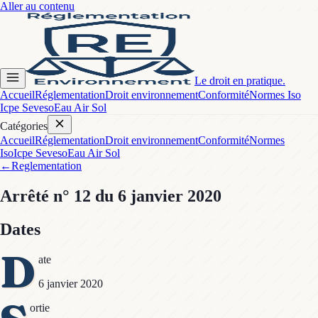
Aller au contenu
Le droit en pratique.
Accueil
Réglementation
Droit environnement
Conformité
Normes Iso
Icpe Seveso
Eau Air Sol
Catégories
Accueil
Réglementation
Droit environnement
Conformité
Normes
Iso
Icpe Seveso
Eau Air Sol
←
Reglementation
Arrêté
n° 12
du 6 janvier 2020
Dates
D
ate
6 janvier 2020
ortie