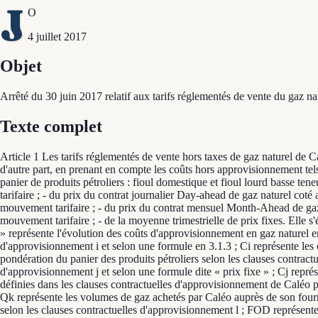
J
O
4 juillet 2017
Objet
Arrêté du 30 juin 2017 relatif aux tarifs réglementés de vente du gaz na
Texte complet
Article 1 Les tarifs réglementés de vente hors taxes de gaz naturel de Ca
d'autre part, en prenant en compte les coûts hors approvisionnement tels 
panier de produits pétroliers : fioul domestique et fioul lourd basse te
tarifaire ; - du prix du contrat journalier Day-ahead de gaz naturel co
mouvement tarifaire ; - du prix du contrat mensuel Month-Ahead de gaz 
mouvement tarifaire ; - de la moyenne trimestrielle de prix fixes.
» représente l'évolution des coûts d'approvisionnement en gaz naturel 
d'approvisionnement i et selon une formule en 3.1.3 ; Ci représente les 
pondération du panier des produits pétroliers selon les clauses contract
d'approvisionnement j et selon une formule dite « prix fixe » ; Cj repré
définies dans les clauses contractuelles d'approvisionnement de Caléo po
Qk représente les volumes de gaz achetés par Caléo auprès de son fourn
selon les clauses contractuelles d'approvisionnement l ; FOD représente