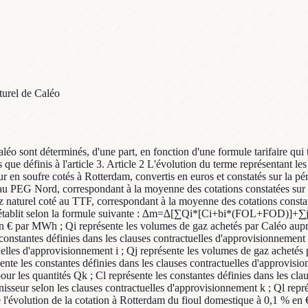
turel de Caléo
léo sont déterminés, d'une part, en fonction d'une formule tarifaire qui t
que définis à l'article 3. Article 2 L'évolution du terme représentant le
neur en soufre cotés à Rotterdam, convertis en euros et constatés sur la
té au PEG Nord, correspondant à la moyenne des cotations constatées sur
naturel coté au TTF, correspondant à la moyenne des cotations constaté
 Elle s'établit selon la formule suivante : ∆m=∆[∑Qi*[Ci+bi*(FOL+FO
en € par MWh ; Qi représente les volumes de gaz achetés par Caléo auprè
constantes définies dans les clauses contractuelles d'approvisionnement d
uelles d'approvisionnement i ; Qj représente les volumes de gaz achetés 
sente les constantes définies dans les clauses contractuelles d'approvisi
ur les quantités Qk ; Cl représente les constantes définies dans les cla
isseur selon les clauses contractuelles d'approvisionnement k ; Ql repr
 l'évolution de la cotation à Rotterdam du fioul domestique à 0,1 % en €