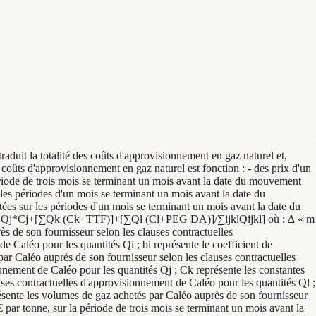
raduit la totalité des coûts d'approvisionnement en gaz naturel et,
s coûts d'approvisionnement en gaz naturel est fonction : - des prix d'un
 période de trois mois se terminant un mois avant la date du mouvement
 les périodes d'un mois se terminant un mois avant la date du
es sur les périodes d'un mois se terminant un mois avant la date du
D)]+∑jQj*Cj+[∑Qk (Ck+TTF)]+[∑Ql (Cl+PEG DA)]/∑ijklQijkl] où : ∆ « m
s de son fournisseur selon les clauses contractuelles
e Caléo pour les quantités Qi ; bi représente le coefficient de
par Caléo auprès de son fournisseur selon les clauses contractuelles
onnement de Caléo pour les quantités Qj ; Ck représente les constantes
uses contractuelles d'approvisionnement de Caléo pour les quantités Ql ;
ésente les volumes de gaz achetés par Caléo auprès de son fournisseur
 par tonne, sur la période de trois mois se terminant un mois avant la