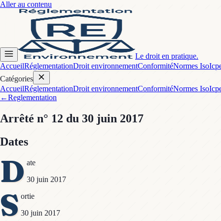
Aller au contenu
Le droit en pratique.
Accueil
Réglementation
Droit environnement
Conformité
Normes Iso
Icp
Catégories
Accueil
Réglementation
Droit environnement
Conformité
Normes Iso
Icp
←
Reglementation
Arrêté
n° 12
du 30 juin 2017
Dates
D
ate
30 juin 2017
S
ortie
30 juin 2017