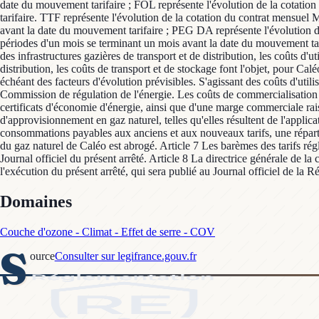
date du mouvement tarifaire ; FOL représente l'évolution de la cotation
tarifaire. TTF représente l'évolution de la cotation du contrat mensue
avant la date du mouvement tarifaire ; PEG DA représente l'évolution d
périodes d'un mois se terminant un mois avant la date du mouvement tari
des infrastructures gazières de transport et de distribution, les coûts d'
distribution, les coûts de transport et de stockage font l'objet, pour Ca
échéant des facteurs d'évolution prévisibles. S'agissant des coûts d'utilis
Commission de régulation de l'énergie. Les coûts de commercialisation s
certificats d'économie d'énergie, ainsi que d'une marge commerciale rais
d'approvisionnement en gaz naturel, telles qu'elles résultent de l'appli
consommations payables aux anciens et aux nouveaux tarifs, une répartit
du gaz naturel de Caléo est abrogé. Article 7 Les barèmes des tarifs ré
Journal officiel du présent arrêté. Article 8 La directrice générale de l
l'exécution du présent arrêté, qui sera publié au Journal officiel de la R
Domaines
Couche d'ozone - Climat - Effet de serre - COV
S
ource
Consulter sur legifrance.gouv.fr