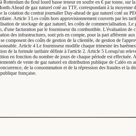
 à Rotterdam du fioul lourd basse teneur en soufre en € par tonne, sur 
l Month-Ahead de gaz naturel coté au TTF, correspondant à la moyenne de
e la cotation du contrat journalier Day-ahead de gaz naturel coté au P
faire. Article 3 Les coûts hors approvisionnement couverts par les tarif
utilisation de stockage de gaz naturel, les coûts de commercialisation. Le 
léo, d'une facturation par le fournisseur du combustible. L'évaluation de 
ation des infrastructures, sont pris en compte, pour la part afférente aux v
e composent des coûts de gestion de la clientèle, de gestion de l'approv
onnable. Article 4 Le fournisseur modifie chaque trimestre les barèmes d
cation de la formule tarifaire définie à l'article 2. Article 5 Lorsqu'un
ion en fonction du nombre de jours de chaque période est effectuée. Art
glementés de vente de gaz naturel en distribution publique de Caléo en a
a concurrence, de la consommation et de la répression des fraudes et la di
épublique française.