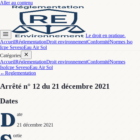
Aller au contenu
Le droit en pratique.
Accueil
Réglementation
Droit environnement
Conformité
Normes Iso
Icpe Seveso
Eau Air Sol
Catégories
Accueil
Réglementation
Droit environnement
Conformité
Normes
Iso
Icpe Seveso
Eau Air Sol
←
Reglementation
Arrêté
n° 12
du 21 décembre 2021
Dates
D
ate
21 décembre 2021
ortie