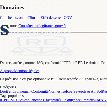
Domaines
Couche d'ozone - Climat - Effet de serre - COV
S
ource
Consulter sur legifrance.gouv.fr
Décrets, arrêtés, normes ISO, conformité ICPE et REP. Le droit de l'envi
À propos
Mentions légales
La précision n'est pas optionnelle ici. Erreur repérée ? Signalez-la, auc
Catégories
Droit environnement
Conformité
Normes Iso
Icpe Seveso
Eau Air Sol
Rég
Tags populaires
ICPE
CSRD
Seveso
Sanctions
Traçabilité
Due diligence
Omnibus
Loi A