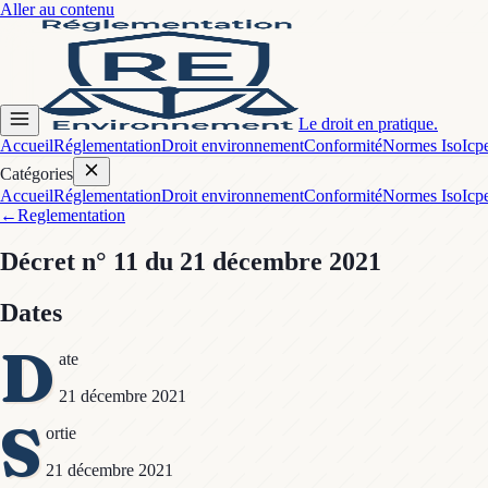
Aller au contenu
Le droit en pratique.
Accueil
Réglementation
Droit environnement
Conformité
Normes Iso
Icp
Catégories
Accueil
Réglementation
Droit environnement
Conformité
Normes Iso
Icp
←
Reglementation
Décret
n° 11
du 21 décembre 2021
Dates
D
ate
21 décembre 2021
S
ortie
21 décembre 2021