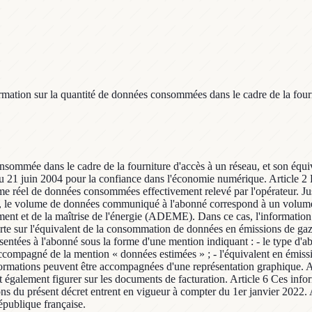
ation sur la quantité de données consommées dans le cadre de la fourni
onsommée dans le cadre de la fourniture d'accès à un réseau, et son équiv
 du 21 juin 2004 pour la confiance dans l'économie numérique. Article 2
éel de données consommées effectivement relevé par l'opérateur. Jusqu
, le volume de données communiqué à l'abonné correspond à un volume d
ment et de la maîtrise de l'énergie (ADEME). Dans ce cas, l'information
orte sur l'équivalent de la consommation de données en émissions de gaz 
sentées à l'abonné sous la forme d'une mention indiquant : - le type d'a
, accompagné de la mention « données estimées » ; - l'équivalent en émi
 informations peuvent être accompagnées d'une représentation graphique. 
t également figurer sur les documents de facturation. Article 6 Ces info
s du présent décret entrent en vigueur à compter du 1er janvier 2022. Ar
République française.