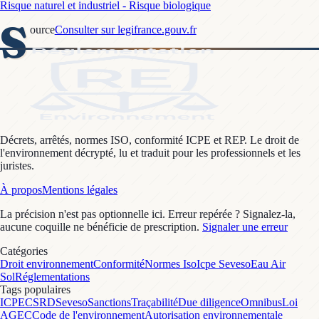
Risque naturel et industriel - Risque biologique
S
ource
Consulter sur legifrance.gouv.fr
Décrets, arrêtés, normes ISO, conformité ICPE et REP. Le droit de
l'environnement décrypté, lu et traduit pour les professionnels et les
juristes.
À propos
Mentions légales
La précision n'est pas optionnelle ici. Erreur repérée ? Signalez-la,
aucune coquille ne bénéficie de prescription.
Signaler une erreur
Catégories
Droit environnement
Conformité
Normes Iso
Icpe Seveso
Eau Air
Sol
Réglementations
Tags populaires
ICPE
CSRD
Seveso
Sanctions
Traçabilité
Due diligence
Omnibus
Loi
AGEC
Code de l'environnement
Autorisation environnementale