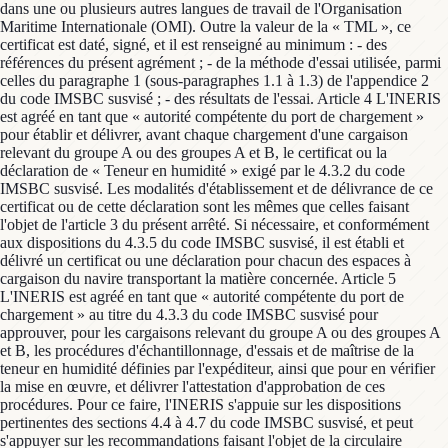
dans une ou plusieurs autres langues de travail de l'Organisation
Maritime Internationale (OMI). Outre la valeur de la « TML », ce
certificat est daté, signé, et il est renseigné au minimum : - des
références du présent agrément ; - de la méthode d'essai utilisée, parmi
celles du paragraphe 1 (sous-paragraphes 1.1 à 1.3) de l'appendice 2
du code IMSBC susvisé ; - des résultats de l'essai. Article 4 L'INERIS
est agréé en tant que « autorité compétente du port de chargement »
pour établir et délivrer, avant chaque chargement d'une cargaison
relevant du groupe A ou des groupes A et B, le certificat ou la
déclaration de « Teneur en humidité » exigé par le 4.3.2 du code
IMSBC susvisé. Les modalités d'établissement et de délivrance de ce
certificat ou de cette déclaration sont les mêmes que celles faisant
l'objet de l'article 3 du présent arrêté. Si nécessaire, et conformément
aux dispositions du 4.3.5 du code IMSBC susvisé, il est établi et
délivré un certificat ou une déclaration pour chacun des espaces à
cargaison du navire transportant la matière concernée. Article 5
L'INERIS est agréé en tant que « autorité compétente du port de
chargement » au titre du 4.3.3 du code IMSBC susvisé pour
approuver, pour les cargaisons relevant du groupe A ou des groupes A
et B, les procédures d'échantillonnage, d'essais et de maîtrise de la
teneur en humidité définies par l'expéditeur, ainsi que pour en vérifier
la mise en œuvre, et délivrer l'attestation d'approbation de ces
procédures. Pour ce faire, l'INERIS s'appuie sur les dispositions
pertinentes des sections 4.4 à 4.7 du code IMSBC susvisé, et peut
s'appuyer sur les recommandations faisant l'objet de la circulaire