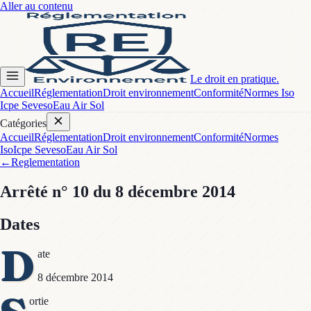
Aller au contenu
Le droit en pratique.
Accueil
Réglementation
Droit environnement
Conformité
Normes Iso
Icpe Seveso
Eau Air Sol
Catégories
Accueil
Réglementation
Droit environnement
Conformité
Normes
Iso
Icpe Seveso
Eau Air Sol
←
Reglementation
Arrêté
n° 10
du 8 décembre 2014
Dates
D
ate
8 décembre 2014
ortie