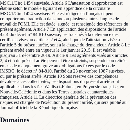
MSC.1/Circ.1454 susvisée. Article 6 L'attestation d'approbation est
établie selon le modèle figurant en appendice de la circulaire
MSC.1/Circ.1454 susvisée. Elle est rédigée en français et peut
comporter une traduction dans une ou plusieurs autres langues de
travail de l'OMI. Elle est datée, signée, et renseignée des références du
présent agrément. Article 7 En application des dispositions de l'article
42-4 du décret n° 84-810 susvisé, les frais liés à la délivrance des
certificats visés aux articles 2 et 4, ainsi que de l'attestation visée à
l'article 5 du présent arrêté, sont à la charge du demandeur. Article 8 Le
présent arrêté entre en vigueur le 1er janvier 2015. Il est valable
jusqu'au 31 décembre 2019. Article 9 Les agréments visés aux articles
2, 4 et 5 du présent arrêté peuvent être restreints, suspendus ou retirés
en cas de manquement grave aux obligations fixées par le code
IMSBC, le décret n° 84-810, l'arrêté du 23 novembre 1987 susvisés,
ou par le présent arrêté. Article 10 Sous réserve des compétences
dévolues à ces collectivités, les dispositions du présent arrêté sont
applicables dans les îles Wallis-et-Futuna, en Polynésie française, en
Nouvelle-Calédonie et dans les Terres australes et antarctiques
françaises. Article 11 La directrice générale de la prévention des
risques est chargée de l'exécution du présent arrêté, qui sera publié au
Journal officiel de la République française.
Domaines