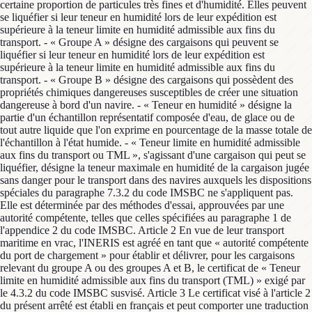
certaine proportion de particules très fines et d'humidité. Elles peuvent
se liquéfier si leur teneur en humidité lors de leur expédition est
supérieure à la teneur limite en humidité admissible aux fins du
transport. - « Groupe A » désigne des cargaisons qui peuvent se
liquéfier si leur teneur en humidité lors de leur expédition est
supérieure à la teneur limite en humidité admissible aux fins du
transport. - « Groupe B » désigne des cargaisons qui possèdent des
propriétés chimiques dangereuses susceptibles de créer une situation
dangereuse à bord d'un navire. - « Teneur en humidité » désigne la
partie d'un échantillon représentatif composée d'eau, de glace ou de
tout autre liquide que l'on exprime en pourcentage de la masse totale de
l'échantillon à l'état humide. - « Teneur limite en humidité admissible
aux fins du transport ou TML », s'agissant d'une cargaison qui peut se
liquéfier, désigne la teneur maximale en humidité de la cargaison jugée
sans danger pour le transport dans des navires auxquels les dispositions
spéciales du paragraphe 7.3.2 du code IMSBC ne s'appliquent pas.
Elle est déterminée par des méthodes d'essai, approuvées par une
autorité compétente, telles que celles spécifiées au paragraphe 1 de
l'appendice 2 du code IMSBC. Article 2 En vue de leur transport
maritime en vrac, l'INERIS est agréé en tant que « autorité compétente
du port de chargement » pour établir et délivrer, pour les cargaisons
relevant du groupe A ou des groupes A et B, le certificat de « Teneur
limite en humidité admissible aux fins du transport (TML) » exigé par
le 4.3.2 du code IMSBC susvisé. Article 3 Le certificat visé à l'article 2
du présent arrêté est établi en français et peut comporter une traduction