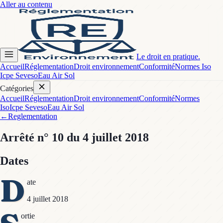
Aller au contenu
Le droit en pratique.
Accueil
Réglementation
Droit environnement
Conformité
Normes Iso
Icpe Seveso
Eau Air Sol
Catégories
Accueil
Réglementation
Droit environnement
Conformité
Normes
Iso
Icpe Seveso
Eau Air Sol
←
Reglementation
Arrêté
n° 10
du 4 juillet 2018
Dates
D
ate
4 juillet 2018
ortie