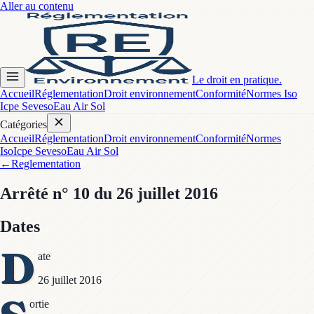
Aller au contenu
Le droit en pratique.
Accueil
Réglementation
Droit environnement
Conformité
Normes Iso
Icpe Seveso
Eau Air Sol
Catégories
Accueil
Réglementation
Droit environnement
Conformité
Normes
Iso
Icpe Seveso
Eau Air Sol
←
Reglementation
Arrêté
n° 10
du 26 juillet 2016
Dates
D
ate
26 juillet 2016
ortie