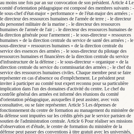
au moins une fois par an sur convocation de son président. Article 4 Le
comité d'orientation pédagogique est composé des membres suivants : -
le sous-chef d'état-major « performance » de l'état-major des armées ; -
le directeur des ressources humaines de l'armée de terre ; - le directeur
du personnel militaire de la marine ; - le directeur des ressources
humaines de l'armée de l'air ; - le directeur des ressources humaines de
la direction générale pour l'armement ; - le sous-directeur « ressources
humaines » de la direction centrale du service de santé des armées ; - le
sous-directeur « ressources humaines » de la direction centrale du
service des essences des armées ; - le sous-directeur du pilotage des
ressources humaines et financières de la direction centrale du service
d'infrastructure de la défense ; - le sous-directeur « organique » de la
direction centrale du service du commissariat des armées ; - le chef du
service des ressources humaines civiles. Chaque membre peut se faire
représenter en cas d'absence ou d'empêchement. Le président peut
inviter à participer au comité tout expert reconnu pour sa particulière
implication dans l'un des domaines d'activité du centre. Le chef du
contrôle général des armées est informé des réunions du comité
d'orientation pédagogique, auxquelles il peut assister, avec voix
consultative, ou se faire représenter. Article 5 Les dépenses de
fonctionnement du centre de formation au management du ministère de
la défense sont imputées sur les crédits gérés par le service parisien de
soutien de l'administration centrale. Article 6 Pour réaliser ses missions
d'observation et d'étude, le centre de formation du ministère de la
défense peut passer des conventions à titre gratuit avec les universités,