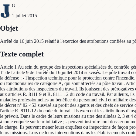
J
O
1 juillet 2015
Objet
Arrêté du 16 juin 2015 relatif à l'exercice des attributions confiées au 
Texte complet
Article 1 Au sein du groupe des inspections spécialisées du contrôle général des armées, le pôle travail exerce les attributions particulières d'inspection mentionnées à l'article D. 3123-14 du code de la défense et au 1° de l'article 9 de l'arrêté du 16 juillet 2014 susvisés. Le pôle travail comprend : - l'inspection du travail dans les armées ; - l'inspection pour la radioprotection ; - l'inspection médicale de prévention du ministère de la défense ; - l'inspection technique pour la protection contre l'incendie. Les missions d'inspection sont effectuées par les membres du corps militaire du contrôle général des armées et les agents, officiers supérieurs ou fonctionnaires de catégorie A, qui sont affectés au pôle travail. Article 2 Munis d'une commission du ministre de la défense et assermentés, les agents qualifiés chargés des missions d'inspection du travail exercent les attributions des inspecteurs du travail. Ils jouissent des prérogatives et moyens d'action dans les conditions du droit commun au profit des salariés et des employeurs présents dans les établissements mentionnés aux articles R. 8111-9 et R. 8111-12 du code du travail. Par ailleurs, ils assurent le contrôle de l'application de la réglementation relative à la santé et à la sécurité au travail et à la prévention des accidents et des maladies professionnelles au bénéfice du personnel civil et militaire des organismes du ministère de la défense. Ils exercent les attributions et prérogatives d'inspecteurs du travail dans les conditions déterminées par le décret n° 82-453 susvisé au profit des agents et des chefs de service des établissements mentionnés à l'article 1er dudit décret situés dans les établissements du ministère de la défense relevant de la définition de l'article R. 8111-12 du code du travail. Ils exercent les attributions d'inspecteur du travail au profit d'établissements non répertoriés par le décret n° 82-453 ou le décret n° 2012-422 susvisés si un traité ou un accord le prévoit. Dans le cadre de leurs missions au titre des alinéas 2, 3 et 4 du présent article, les inspecteurs du travail dans les armées : - conduisent les inspections et les vérifications sur place et sur pièces ; - procèdent à toute enquête sur leur initiative ; - peuvent instruire tout dossier ou mener toute étude particulière sur demande du chef du pôle travail. Les inspecteurs disposent d'un libre accès à tous les établissements dont ils ont la charge. Ils peuvent mener leurs enquêtes ou inspections de façon programmée ou de façon inopinée. Tous les moyens sont mis à leur disposition par les autorités contrôlées pour leur permettre de mener à bien leurs missions. Lors de leurs interventions dans les établissements contrôlés, seule leur commission et le cas échéant leur attestation de sécurité sont présentées. Les observations qu'ils sont amenés à faire sont consignées dans des lettres ou dans des rapports adressés aux seules autorités qui ont à en connaître. Article 3 Les adjoints aux inspecteurs sont des agents qualifiés qui assistent les inspecteurs du travail dans les armées dans l'exécution de leurs missions. Ils reçoivent un titre d'habilitation. Ils effectuent les contrôles qui leur sont confiés sous l'autorité des inspecteurs du travail dans les armées. Leurs contrôles donnent lieu à des rapports transmis sous l'autorité de l'inspecte