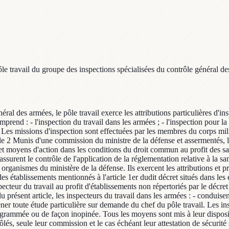
pôle travail du groupe des inspections spécialisées du contrôle général d
ur du travail dans les armées. Article 4 Conformément à l'article L. 1333-18 du code de la santé publique susvisé, pour les activités et installations intéressant la défense autres que celles qui relèvent de l'autorité du délégué à la sûreté nucléaire et à la radioprotection pour les activités et installations intéressant la défense, les agents qualifiés chargés des fonctions d'inspecteur de la radioprotection assurent le contrôle de l'application des mesures de radioprotection prévues par les dispositions des chapitres III « Rayonnements ionisants » des parties législatives et réglementaires du code de la santé publique ainsi que par les articles L. 4451-1 et 2, D. 4152-4 à 7, D. 4153-33 et 34, et par le titre V du livre IV de la quatrième partie du code du travail. Au titre de l'article R. 1333-102 du code de la santé publique et dans les conditions définies par l'article L. 1333-19 du même code, les inspecteurs de la radioprotection assurent en outre la même mission dans les établissements mentionnés à l'article R. 8111-12 du code du travail. Sous réserve du respect de la réglementation applicable en matière de sécurité et de secret de la défense, ils ont libre accès aux lieux et installations qu'ils contrôlent. L'ensemble des informations et documents dont bénéficient les inspecteurs du travail est tenu à leur disposition. Ils reçoivent communication de tout document ou échantillon qu'ils demandent et peuvent prescrire de faire procéder à des mesures par un organisme expert. Les missions d'inspection ou d'enquête des inspecteurs de la radioprotection donnent lieu à l'établissement de rapports qui sont adressés aux autorités qui ont à en connaître. Les inspecteurs de la radioprotection rédigent un rapport annuel d'activité. Article 5 Les missions de contrôle de l'application de la réglementation relative à la médecine de prévention qui incombent au contrôle général des armées s'exercent sous l'autorité d'un médecin des armées qui porte le titre d'inspecteur de la médecine de prévention dans les armées. Il exerce au profit de l'ensemble du personnel civil et militaire du ministère de la défense les attributions dévolues au médecin inspecteur du travail prévues aux articles L. 8123-1, L. 8123-2 et L. 8123-3 du code du travail, sous réserve d'autres dispositions particulières. L'inspecteur de la médecine de prévention dans les armées établit chaque année un rapport de synthèse, qui est transmis au ministre de la défense par le chef du contrôle général des armées, qui l'accompagne de son avis, avec copie au directeur central du service de santé des armées. L'organisation et les modalités de fonctionnement de l'inspection médicale de prévention du ministère de la défense sont fixées par l'arrêté du 12 juin 2015 susvisé. Article 6 Les missions de contrôle de l'application de la réglementation relative à la prévention et à la protection contre l'incendie qui incombent au contrôle général des armées sont effectuées par un agent qualifié, issu des sapeurs-pompiers ou marins pompiers, chargé des fonctions d'inspecteur technique de la protection contre l'incendie. Il assure à ce titre le contrôle de l'application des mesures réglementaires de prévention contre l'incendie adoptées pour la construction et l'exploitation des infrastructures ainsi que le contrôle de l'efficacité des dispositifs mis en 