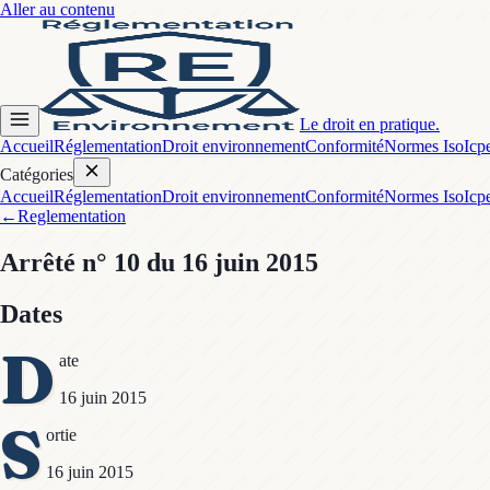
Aller au contenu
Le droit en pratique.
Accueil
Réglementation
Droit environnement
Conformité
Normes Iso
Icp
Catégories
Accueil
Réglementation
Droit environnement
Conformité
Normes Iso
Icp
←
Reglementation
Arrêté
n° 10
du 16 juin 2015
Dates
D
ate
16 juin 2015
S
ortie
16 juin 2015