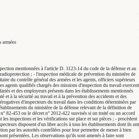
es armées
place. Il exerce ses attributions au profit de l'ensemble des états-majors, directions et services du ministère de la défense. Il contribue à la sauvegarde des personnes et à la préservation des biens. Les missions et les moyens d'action de l'inspecteur technique de la protection contre l'incendie font l'objet d'un arrêté particulier. Les missions d'inspections ou d'enquêtes de l'inspecteur technique de protection contre l'incendie donnent lieu à l'établissement de rapports qui sont adressés aux autorités qui ont à en connaître. L'inspecteur technique de la protection contre l'incendie rédige un rapport annuel d'activité. Article 7 Dans le cadre de leurs missions, les inspecteurs et adjoints aux inspecteurs du travail dans les armées et les inspecteurs de la radioprotection appliquent les mêmes principes déontologiques que les inspecteurs du régime général : - impartialité ; - indépendance hiérarchique vis-à-vis des organismes ou établissements contrôlés ; - libre décision sur les moyens d'action lors de leurs interventions ; - dans la limite de l'obligation de confidentialité et de secret professionnel, devoir d'information reposant sur l'apport des indications propres à respecter le champ réglementaire dans lequel les inspecteurs ont compétence ; - réserve dans l'expression publique ; - confidentialité des plaintes, informations ou saisines reçues ; - secret et discrétion professionnels selon les règles qui prévalent dans les champs de compétence des inspecteurs ; - probité. Article 8 Outre la protection prévue par les articles L. 8114-1 et L. 8114-2 du code du travail, les agents du pôle travail occupant les fonctions décrites aux articles 2, 3 et 4 du présent arrêté bénéficient, à l'occasion de l'exercice de celles-ci et conformément aux règles fixées par le code pénal, l'article L. 4123-10 du code de la défense et l'article 11 de la loi du 13 juillet 1983 susvisés, d'une protection contre les menaces, violences, voies de fait, injures, diffamations ou outrages dont ils peuvent faire l'objet. L'Etat est tenu d'accorder sa protection à ces agents lorsqu'ils font l'objet de poursuites pénales à l'occasion de faits qui n'ont pas le caractère d'une faute personnelle, dans les conditions prévues aux articles L. 4123-10 du code de la défense et 11 de la loi du 13 juillet 1983 susvisés. Article 9 Un membre du corps militaire du contrôle général des armées dirige le pôle travail du groupe des inspections spécialisées. Dans le cadre des directives données par le chef du CGA, il arrête la programmation de l'action des inspections composant le pôle travail. Il rédige un rapport d'activité annuel. Le chef du pôle travail représente le contrôle général des armées dans les instances traitant les affaires relatives à la santé et à la sécurité au travail, à la médecine de prévention, à la prévention contre l'incendie et à la radioprotection. Il coordonne en ces matières les activités des membres du contrôle général des armées et des agents affectés aux inspections du pôle travail ainsi que celles des membres du contrôle général des armées ayant à en connaître lors du contrôle des organismes de la défense. Il correspond directement avec les autorités chargées, tant au ministère de la défense que dans les autres ministères, de l'élaboratio