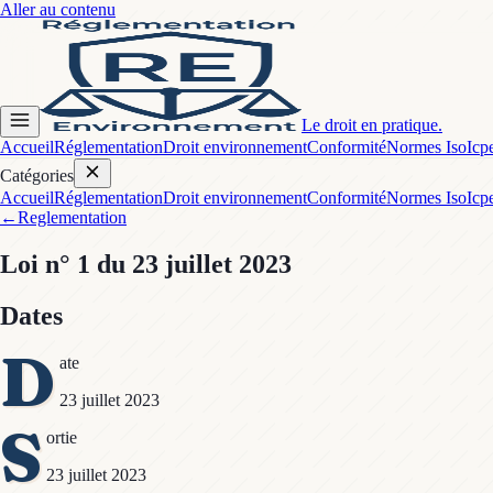
Aller au contenu
Le droit en pratique.
Accueil
Réglementation
Droit environnement
Conformité
Normes Iso
Icp
Catégories
Accueil
Réglementation
Droit environnement
Conformité
Normes Iso
Icp
←
Reglementation
Loi
n° 1
du 23 juillet 2023
Dates
D
ate
23 juillet 2023
S
ortie
23 juillet 2023