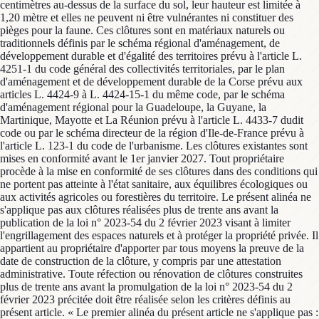
centimètres au-dessus de la surface du sol, leur hauteur est limitée à
1,20 mètre et elles ne peuvent ni être vulnérantes ni constituer des
pièges pour la faune. Ces clôtures sont en matériaux naturels ou
traditionnels définis par le schéma régional d'aménagement, de
développement durable et d'égalité des territoires prévu à l'article L.
4251-1 du code général des collectivités territoriales, par le plan
d'aménagement et de développement durable de la Corse prévu aux
articles L. 4424-9 à L. 4424-15-1 du même code, par le schéma
d'aménagement régional pour la Guadeloupe, la Guyane, la
Martinique, Mayotte et La Réunion prévu à l'article L. 4433-7 dudit
code ou par le schéma directeur de la région d'Ile-de-France prévu à
l'article L. 123-1 du code de l'urbanisme. Les clôtures existantes sont
mises en conformité avant le 1er janvier 2027. Tout propriétaire
procède à la mise en conformité de ses clôtures dans des conditions qui
ne portent pas atteinte à l'état sanitaire, aux équilibres écologiques ou
aux activités agricoles ou forestières du territoire. Le présent alinéa ne
s'applique pas aux clôtures réalisées plus de trente ans avant la
publication de la loi n° 2023-54 du 2 février 2023 visant à limiter
l'engrillagement des espaces naturels et à protéger la propriété privée. Il
appartient au propriétaire d'apporter par tous moyens la preuve de la
date de construction de la clôture, y compris par une attestation
administrative. Toute réfection ou rénovation de clôtures construites
plus de trente ans avant la promulgation de la loi n° 2023-54 du 2
février 2023 précitée doit être réalisée selon les critères définis au
présent article. « Le premier alinéa du présent article ne s'applique pas :