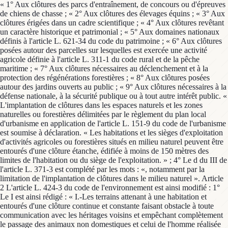
« 1° Aux clôtures des parcs d'entraînement, de concours ou d'épreuves
de chiens de chasse ; « 2° Aux clôtures des élevages équins ; « 3° Aux
clôtures érigées dans un cadre scientifique ; « 4° Aux clôtures revêtant
un caractère historique et patrimonial ; « 5° Aux domaines nationaux
définis à l'article L. 621-34 du code du patrimoine ; « 6° Aux clôtures
posées autour des parcelles sur lesquelles est exercée une activité
agricole définie à l'article L. 311-1 du code rural et de la pêche
maritime ; « 7° Aux clôtures nécessaires au déclenchement et à la
protection des régénérations forestières ; « 8° Aux clôtures posées
autour des jardins ouverts au public ; « 9° Aux clôtures nécessaires à la
défense nationale, à la sécurité publique ou à tout autre intérêt public. «
L'implantation de clôtures dans les espaces naturels et les zones
naturelles ou forestières délimitées par le règlement du plan local
d'urbanisme en application de l'article L. 151-9 du code de l'urbanisme
est soumise à déclaration. « Les habitations et les sièges d'exploitation
d'activités agricoles ou forestières situés en milieu naturel peuvent être
entourés d'une clôture étanche, édifiée à moins de 150 mètres des
limites de l'habitation ou du siège de l'exploitation. » ; 4° Le d du III de
l'article L. 371-3 est complété par les mots : «, notamment par la
limitation de l'implantation de clôtures dans le milieu naturel ». Article
2 L'article L. 424-3 du code de l'environnement est ainsi modifié : 1°
Le I est ainsi rédigé : « I.-Les terrains attenant à une habitation et
entourés d'une clôture continue et constante faisant obstacle à toute
communication avec les héritages voisins et empêchant complètement
le passage des animaux non domestiques et celui de l'homme réalisée