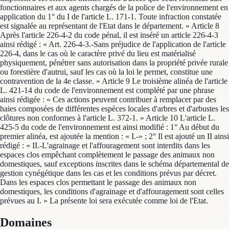
fonctionnaires et aux agents chargés de la police de l'environnement en
application du 1° du I de l'article L. 171-1. Toute infraction constatée
est signalée au représentant de l'Etat dans le département. » Article 8
Après l'article 226-4-2 du code pénal, il est inséré un article 226-4-3
ainsi rédigé : « Art. 226-4-3.-Sans préjudice de l'application de l'article
226-4, dans le cas où le caractère privé du lieu est matérialisé
physiquement, pénétrer sans autorisation dans la propriété privée rurale
ou forestière d'autrui, sauf les cas où la loi le permet, constitue une
contravention de la 4e classe. » Article 9 Le troisième alinéa de l'article
L. 421-14 du code de l'environnement est complété par une phrase
ainsi rédigée : « Ces actions peuvent contribuer à remplacer par des
haies composées de différentes espèces locales d'arbres et d'arbustes les
clôtures non conformes à l'article L. 372-1. » Article 10 L'article L.
425-5 du code de l'environnement est ainsi modifié : 1° Au début du
premier alinéa, est ajoutée la mention : « I.-» ; 2° Il est ajouté un II ainsi
rédigé : « II.-L'agrainage et l'affouragement sont interdits dans les
espaces clos empêchant complètement le passage des animaux non
domestiques, sauf exceptions inscrites dans le schéma départemental de
gestion cynégétique dans les cas et les conditions prévus par décret.
Dans les espaces clos permettant le passage des animaux non
domestiques, les conditions d'agrainage et d'affouragement sont celles
prévues au I. » La présente loi sera exécutée comme loi de l'Etat.
Domaines