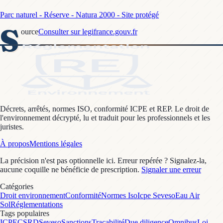
Parc naturel - Réserve - Natura 2000 - Site protégé
S
ource
Consulter sur legifrance.gouv.fr
Décrets, arrêtés, normes ISO, conformité ICPE et REP. Le droit de
l'environnement décrypté, lu et traduit pour les professionnels et les
juristes.
À propos
Mentions légales
La précision n'est pas optionnelle ici. Erreur repérée ? Signalez-la,
aucune coquille ne bénéficie de prescription.
Signaler une erreur
Catégories
Droit environnement
Conformité
Normes Iso
Icpe Seveso
Eau Air
Sol
Réglementations
Tags populaires
ICPE
CSRD
Seveso
Sanctions
Traçabilité
Due diligence
Omnibus
Loi