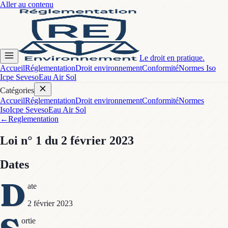
Aller au contenu
Le droit en pratique.
Accueil
Réglementation
Droit environnement
Conformité
Normes Iso
Icpe Seveso
Eau Air Sol
Catégories
Accueil
Réglementation
Droit environnement
Conformité
Normes
Iso
Icpe Seveso
Eau Air Sol
←
Reglementation
Loi
n° 1
du 2 février 2023
Dates
D
ate
2 février 2023
ortie