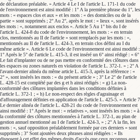
de déclaration préalable. » Article 4 Le I de l'article L. 171-1 du code
de l'environnement est ainsi modifié : 1° A la première phrase du 1°, les
mots : « espaces clos et aux » et les mots : « des domiciles ou de la
partie » sont supprimés ; 2° Au 2°, après le mot : « lieux », sont insérés
les mots : «, notamment aux enclos ». Article 5 Au 1° bis du I de
l'article L. 424-8 du code de l'environnement, les mots : « en terrain
clos, mentionnés au II de l'article » sont remplacés par les mots : «,
mentionnés au II de l'article L. 424-3, en terrain clos défini au I du
même article ». Article 6 Le code de l'environnement est ainsi modifié :
1° Après le 5° de l'article L. 415-3, il est inséré un 6° ainsi rédigé : « 6°
Le fait d'implanter ou de ne pas mettre en conformité des clôtures dans
les espaces ou zones naturels en violation de l'article L. 372-1. » ; 2° A
l'avant-dernier alinéa du même article L. 415-3, après la référence : «
2° », sont insérés les mots : « du présent article » ; 3° Le 2° de l'article
L. 428-15 est complété par des g et h ainsi rédigés : « g) La non-
conformité des clôtures implantées dans les conditions définies à
l'article L. 372-1 ; « h) Le non-respect des règles d'agrainage et
d'affouragement définies en application de l'article L. 425-5. » Article 7
Le dernier alinéa de l'article L. 428-21 du code de l'environnement est
ainsi modifié : 1° Après le mot : « relatives », sont insérés les mots : « à
la conformité des clôtures mentionnées à l'article L. 372-1, au plan de
gestion annuel mentionné au I de l'article L. 424-3, » ; 2° A la fin, les
mots : «, sauf opposition préalablement formée par ces derniers » sont
supprimés ; 3° Sont ajoutées deux phrases ainsi rédigées : « Ils
disposent à cet effet des mêmes droits d'accès que ceux reconnus aux