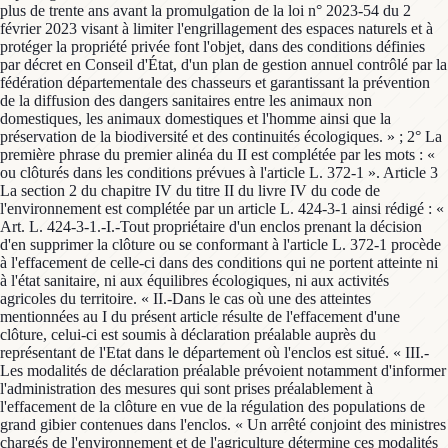
plus de trente ans avant la promulgation de la loi n° 2023-54 du 2
février 2023 visant à limiter l'engrillagement des espaces naturels et à
protéger la propriété privée font l'objet, dans des conditions définies
par décret en Conseil d'État, d'un plan de gestion annuel contrôlé par la
fédération départementale des chasseurs et garantissant la prévention
de la diffusion des dangers sanitaires entre les animaux non
domestiques, les animaux domestiques et l'homme ainsi que la
préservation de la biodiversité et des continuités écologiques. » ; 2° La
première phrase du premier alinéa du II est complétée par les mots : «
ou clôturés dans les conditions prévues à l'article L. 372-1 ». Article 3
La section 2 du chapitre IV du titre II du livre IV du code de
l'environnement est complétée par un article L. 424-3-1 ainsi rédigé : «
Art. L. 424-3-1.-I.-Tout propriétaire d'un enclos prenant la décision
d'en supprimer la clôture ou se conformant à l'article L. 372-1 procède
à l'effacement de celle-ci dans des conditions qui ne portent atteinte ni
à l'état sanitaire, ni aux équilibres écologiques, ni aux activités
agricoles du territoire. « II.-Dans le cas où une des atteintes
mentionnées au I du présent article résulte de l'effacement d'une
clôture, celui-ci est soumis à déclaration préalable auprès du
représentant de l'Etat dans le département où l'enclos est situé. « III.-
Les modalités de déclaration préalable prévoient notamment d'informer
l'administration des mesures qui sont prises préalablement à
l'effacement de la clôture en vue de la régulation des populations de
grand gibier contenues dans l'enclos. « Un arrêté conjoint des ministres
chargés de l'environnement et de l'agriculture détermine ces modalités