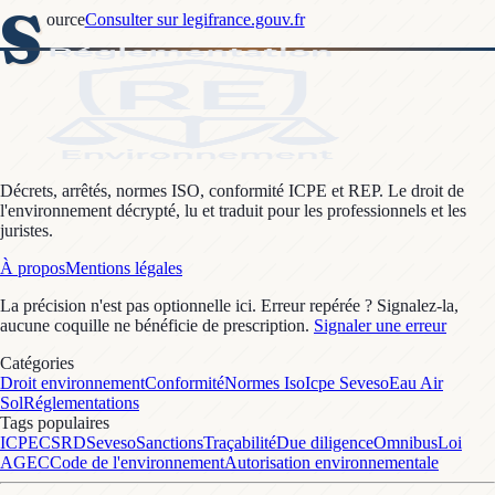
S
ource
Consulter sur legifrance.gouv.fr
Décrets, arrêtés, normes ISO, conformité ICPE et REP. Le droit de
l'environnement décrypté, lu et traduit pour les professionnels et les
juristes.
À propos
Mentions légales
La précision n'est pas optionnelle ici. Erreur repérée ? Signalez-la,
aucune coquille ne bénéficie de prescription.
Signaler une erreur
Catégories
Droit environnement
Conformité
Normes Iso
Icpe Seveso
Eau Air
Sol
Réglementations
Tags populaires
ICPE
CSRD
Seveso
Sanctions
Traçabilité
Due diligence
Omnibus
Loi
AGEC
Code de l'environnement
Autorisation environnementale