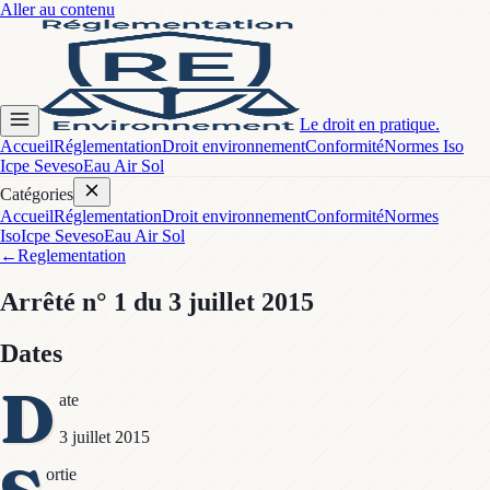
Aller au contenu
Le droit en pratique.
Accueil
Réglementation
Droit environnement
Conformité
Normes Iso
Icpe Seveso
Eau Air Sol
Catégories
Accueil
Réglementation
Droit environnement
Conformité
Normes
Iso
Icpe Seveso
Eau Air Sol
←
Reglementation
Arrêté
n° 1
du 3 juillet 2015
Dates
D
ate
3 juillet 2015
ortie