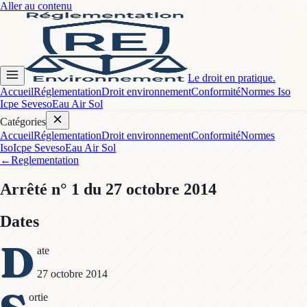
Aller au contenu
Le droit en pratique.
Accueil
Réglementation
Droit environnement
Conformité
Normes Iso
Icpe Seveso
Eau Air Sol
Catégories
Accueil
Réglementation
Droit environnement
Conformité
Normes
Iso
Icpe Seveso
Eau Air Sol
←
Reglementation
Arrêté
n° 1
du 27 octobre 2014
Dates
D
ate
27 octobre 2014
ortie