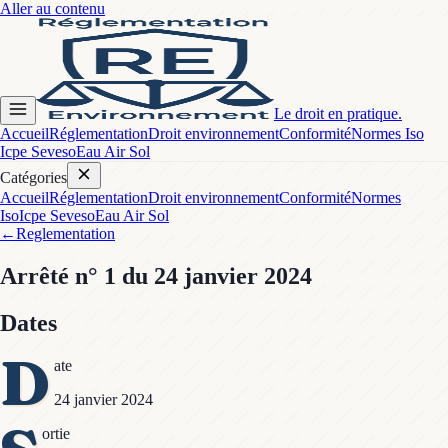
Aller au contenu
Le droit en pratique.
Accueil
Réglementation
Droit environnement
Conformité
Normes Iso
Icpe Seveso
Eau Air Sol
Catégories
Accueil
Réglementation
Droit environnement
Conformité
Normes
Iso
Icpe Seveso
Eau Air Sol
←
Reglementation
Arrêté
n° 1
du 24 janvier 2024
Dates
D
ate
24 janvier 2024
ortie