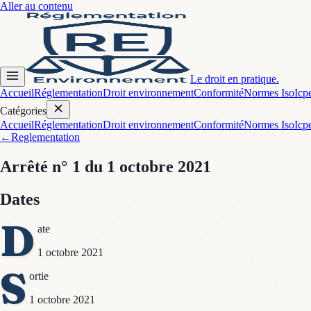
Aller au contenu
Le droit en pratique.
Accueil
Réglementation
Droit environnement
Conformité
Normes Iso
Icp
Catégories
Accueil
Réglementation
Droit environnement
Conformité
Normes Iso
Icp
←
Reglementation
Arrêté
n° 1
du 1 octobre 2021
Dates
D
ate
1 octobre 2021
S
ortie
1 octobre 2021