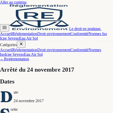
Aller au contenu
Le droit en pratique.
Accueil
Réglementation
Droit environnement
Conformité
Normes Iso
Icpe Seveso
Eau Air Sol
Catégories
Accueil
Réglementation
Droit environnement
Conformité
Normes
Iso
Icpe Seveso
Eau Air Sol
←
Reglementation
Arrêté
du 24 novembre 2017
Dates
D
ate
24 novembre 2017
ortie