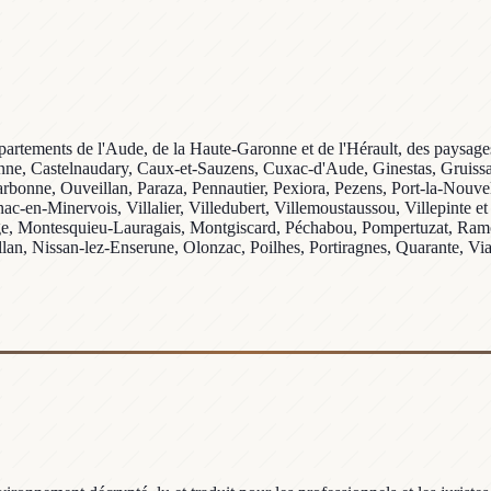
partements de l'Aude, de la Haute-Garonne et de l'Hérault, des paysage
nne, Castelnaudary, Caux-et-Sauzens, Cuxac-d'Aude, Ginestas, Gruissa
bonne, Ouveillan, Paraza, Pennautier, Pexiora, Pezens, Port-la-Nouvell
ac-en-Minervois, Villalier, Villedubert, Villemoustaussou, Villepinte 
, Montesquieu-Lauragais, Montgiscard, Péchabou, Pompertuzat, Ramonv
an, Nissan-lez-Enserune, Olonzac, Poilhes, Portiragnes, Quarante, Vias