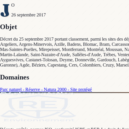
J
O
26 septembre 2017
Objet
Décret du 25 septembre 2017 portant classement, parmi les sites des dé
Argeliers, Argens-Minervois, Azille, Badens, Blomac, Bram, Carcasso
Mas-Saintes-Puelles, Mirepeisset, Montferrand, Montréal, Moussan, Nar
Martin-Lalande, Saint-Nazaire-d'Aude, Sallèles-d'Aude, Trèbes, Venten
Ayguesvives, Castanet-Tolosan, Deyme, Donneville, Gardouch, Labège
Garonne), Agde, Béziers, Capestang, Cers, Colombiers, Cruzy, Marseill
Domaines
Parc naturel - Réserve - Natura 2000 - Site protégé