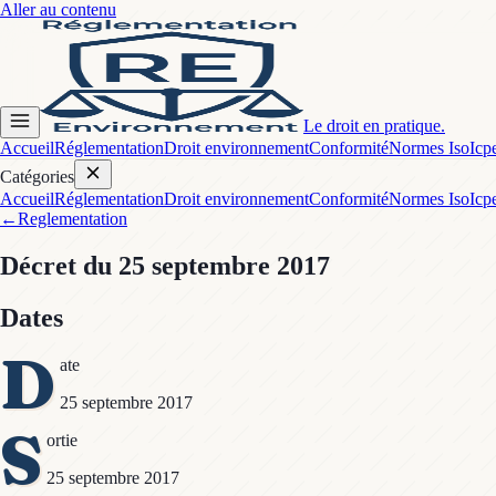
Aller au contenu
Le droit en pratique.
Accueil
Réglementation
Droit environnement
Conformité
Normes Iso
Icp
Catégories
Accueil
Réglementation
Droit environnement
Conformité
Normes Iso
Icp
←
Reglementation
Décret
du 25 septembre 2017
Dates
D
ate
25 septembre 2017
S
ortie
25 septembre 2017