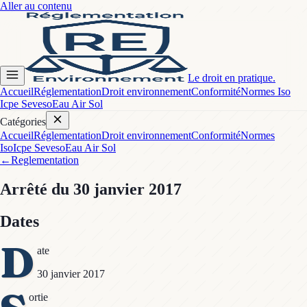
Aller au contenu
Le droit en pratique.
Accueil
Réglementation
Droit environnement
Conformité
Normes Iso
Icpe Seveso
Eau Air Sol
Catégories
Accueil
Réglementation
Droit environnement
Conformité
Normes
Iso
Icpe Seveso
Eau Air Sol
←
Reglementation
Arrêté
du 30 janvier 2017
Dates
D
ate
30 janvier 2017
ortie