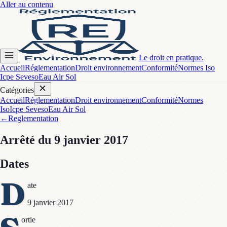
Aller au contenu
Le droit en pratique.
Accueil
Réglementation
Droit environnement
Conformité
Normes Iso
Icpe Seveso
Eau Air Sol
Catégories
Accueil
Réglementation
Droit environnement
Conformité
Normes
Iso
Icpe Seveso
Eau Air Sol
←
Reglementation
Arrêté
du 9 janvier 2017
Dates
D
ate
9 janvier 2017
ortie