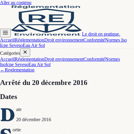
Aller au contenu
Le droit en pratique.
Accueil
Réglementation
Droit environnement
Conformité
Normes Iso
Icpe Seveso
Eau Air Sol
Catégories
Accueil
Réglementation
Droit environnement
Conformité
Normes
Iso
Icpe Seveso
Eau Air Sol
←
Reglementation
Arrêté
du 20 décembre 2016
Dates
D
ate
20 décembre 2016
ortie