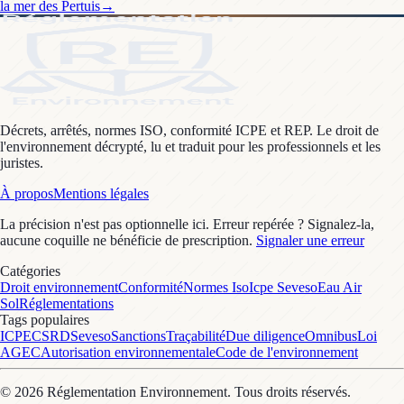
la mer des Pertuis
→
Décrets, arrêtés, normes ISO, conformité ICPE et REP. Le droit de
l'environnement décrypté, lu et traduit pour les professionnels et les
juristes.
À propos
Mentions légales
La précision n'est pas optionnelle ici. Erreur repérée ? Signalez-la,
aucune coquille ne bénéficie de prescription.
Signaler une erreur
Catégories
Droit environnement
Conformité
Normes Iso
Icpe Seveso
Eau Air
Sol
Réglementations
Tags populaires
ICPE
CSRD
Seveso
Sanctions
Traçabilité
Due diligence
Omnibus
Loi
AGEC
Autorisation environnementale
Code de l'environnement
©
2026
Réglementation Environnement
. Tous droits réservés.