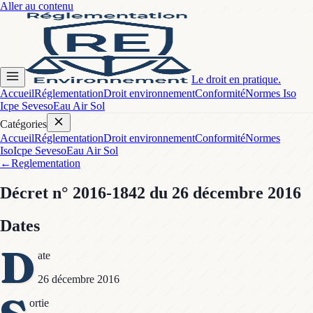
Aller au contenu
Le droit en pratique.
Accueil
Réglementation
Droit environnement
Conformité
Normes Iso
Icpe Seveso
Eau Air Sol
Catégories
Accueil
Réglementation
Droit environnement
Conformité
Normes
Iso
Icpe Seveso
Eau Air Sol
←
Reglementation
Décret
n° 2016-1842
du 26 décembre 2016
Dates
D
ate
26 décembre 2016
ortie