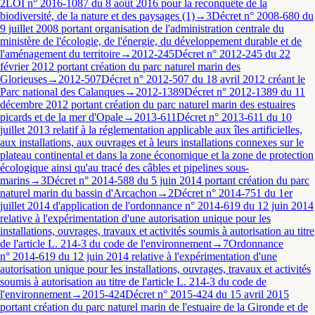
2
LOI n° 2016-1087 du 8 août 2016 pour la reconquête de la
biodiversité, de la nature et des paysages (1)
→
3
Décret n° 2008-680 du
9 juillet 2008 portant organisation de l'administration centrale du
ministère de l'écologie, de l'énergie, du développement durable et de
l'aménagement du territoire
→
2012-245
Décret n° 2012-245 du 22
février 2012 portant création du parc naturel marin des
Glorieuses
→
2012-507
Décret n° 2012-507 du 18 avril 2012 créant le
Parc national des Calanques
→
2012-1389
Décret n° 2012-1389 du 11
décembre 2012 portant création du parc naturel marin des estuaires
picards et de la mer d'Opale
→
2013-611
Décret n° 2013-611 du 10
juillet 2013 relatif à la réglementation applicable aux îles artificielles,
aux installations, aux ouvrages et à leurs installations connexes sur le
plateau continental et dans la zone économique et la zone de protection
écologique ainsi qu'au tracé des câbles et pipelines sous-
marins
→
3
Décret n° 2014-588 du 5 juin 2014 portant création du parc
naturel marin du bassin d'Arcachon
→
2
Décret n° 2014-751 du 1er
juillet 2014 d'application de l'ordonnance n° 2014-619 du 12 juin 2014
relative à l'expérimentation d'une autorisation unique pour les
installations, ouvrages, travaux et activités soumis à autorisation au titre
de l'article L. 214-3 du code de l'environnement
→
7
Ordonnance
n° 2014-619 du 12 juin 2014 relative à l'expérimentation d'une
autorisation unique pour les installations, ouvrages, travaux et activités
soumis à autorisation au titre de l'article L. 214-3 du code de
l'environnement
→
2015-424
Décret n° 2015-424 du 15 avril 2015
portant création du parc naturel marin de l'estuaire de la Gironde et de