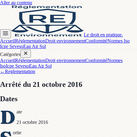
Aller au contenu
Le droit en pratique.
Accueil
Réglementation
Droit environnement
Conformité
Normes Iso
Icpe Seveso
Eau Air Sol
Catégories
Accueil
Réglementation
Droit environnement
Conformité
Normes
Iso
Icpe Seveso
Eau Air Sol
←
Reglementation
Arrêté
du 21 octobre 2016
Dates
D
ate
21 octobre 2016
ortie