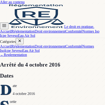
Aller au contenu
Le droit en pratique.
Accueil
Réglementation
Droit environnement
Conformité
Normes Iso
Icpe Seveso
Eau Air Sol
Catégories
Accueil
Réglementation
Droit environnement
Conformité
Normes
Iso
Icpe Seveso
Eau Air Sol
←
Reglementation
Arrêté
du 4 octobre 2016
Dates
D
ate
4 octobre 2016
ortie