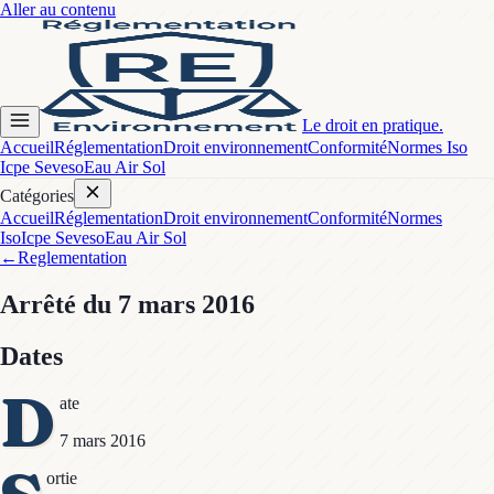
Aller au contenu
Le droit en pratique.
Accueil
Réglementation
Droit environnement
Conformité
Normes Iso
Icpe Seveso
Eau Air Sol
Catégories
Accueil
Réglementation
Droit environnement
Conformité
Normes
Iso
Icpe Seveso
Eau Air Sol
←
Reglementation
Arrêté
du 7 mars 2016
Dates
D
ate
7 mars 2016
ortie