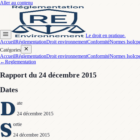
Aller au contenu
Le droit en pratique.
Accueil
Réglementation
Droit environnement
Conformité
Normes Iso
Icp
Catégories
Accueil
Réglementation
Droit environnement
Conformité
Normes Iso
Icp
←
Reglementation
Rapport
du 24 décembre 2015
Dates
D
ate
24 décembre 2015
S
ortie
24 décembre 2015